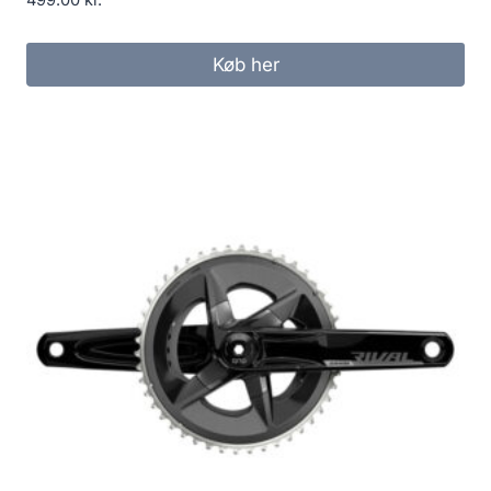
499.00
kr.
Køb her