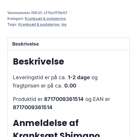
Varenummer (SKU):
cf7bcff15e57
Kategori:
Kranksæt & pedalarme
Tags:
Kranksæt & pedalarme
,
los
Beskrivelse
Beskrivelse
Leveringstid er på ca.
1-2 dage
og
fragtprisen er på ca.
0.00
Produktid er
8717009361514
og EAN er
8717009361514
Anmeldelse af
Kranksæt Shimano