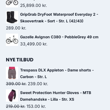
25,899.00
kr.
GripGrab DryFoot Waterproof Everyday 2 -
Skoovertræk - Sort - Str. L (42/43)
289.00
kr.
Gazelle Avignon C380 - PebbleGrey 49 cm
33,499.00
kr.
NYE TILBUD
Trespass DLX Appleton - Dame shorts -
Carbon - Str. L
Original
Current
399.00
kr.
239.00
kr.
price
price
Sweet Protection Hunter Gloves - MTB
was:
is:
Damehandske - Lilla - Str. XS
399.00 kr..
239.00 kr..
Original
Current
219.00
kr.
153.00
kr.