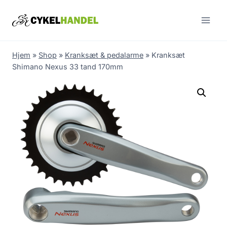
Skip
to
content
Hjem
»
Shop
»
Kranksæt & pedalarme
»
Kranksæt
Shimano Nexus 33 tand 170mm