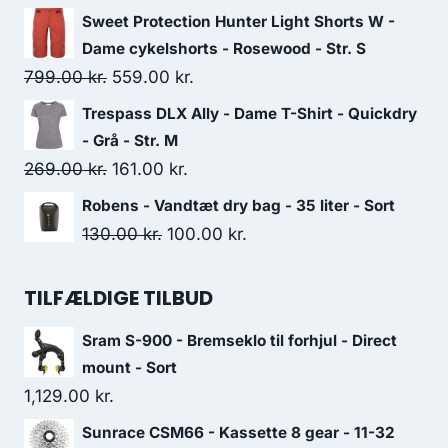
price
price
Sweet Protection Hunter Light Shorts W -
was:
is:
Dame cykelshorts - Rosewood - Str. S
219.00 kr..
153.00 kr..
Original
Current
799.00
kr.
559.00
kr.
price
price
Trespass DLX Ally - Dame T-Shirt - Quickdry
was:
is:
- Grå - Str. M
799.00 kr..
559.00 kr..
Original
Current
269.00
kr.
161.00
kr.
price
price
Robens - Vandtæt dry bag - 35 liter - Sort
was:
is:
Original
Current
130.00
kr.
100.00
kr.
269.00 kr..
161.00 kr..
price
price
was:
is:
TILFÆLDIGE TILBUD
130.00 kr..
100.00 kr..
Sram S-900 - Bremseklo til forhjul - Direct
mount - Sort
1,129.00
kr.
Sunrace CSM66 - Kassette 8 gear - 11-32