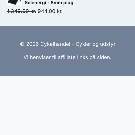
Solenergi - 8mm plug
Original
Current
1,349.00
kr.
944.00
kr.
price
price
was:
is:
1,349.00 kr..
944.00 kr..
© 2026 Cykelhandel - Cykler og udstyr
Vi henviser til affiliate links på siden.
Hjemmesider Til Salg
|
Hjemmeside Udvikling
|
Online
Tilbud
Denne side kan være skabt med AI! Indholdet er
genereret med henblik på at informere og inspirere,
men vi anbefaler altid at dobbelttjekke vigtige
oplysninger.