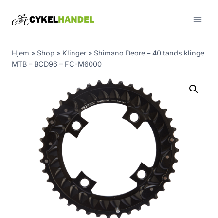
Skip
to
content
Hjem
»
Shop
»
Klinger
»
Shimano Deore – 40 tands klinge
MTB – BCD96 – FC-M6000