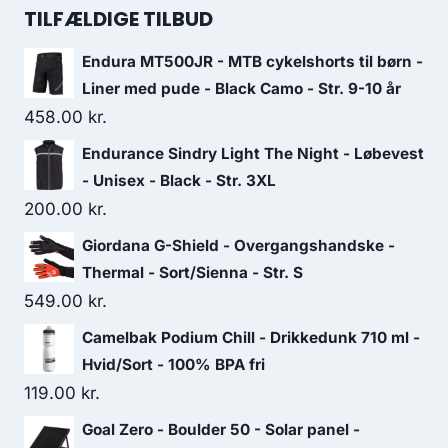
was:
is:
TILFÆLDIGE TILBUD
469.00 kr..
300.00 kr..
Endura MT500JR - MTB cykelshorts til børn -
Liner med pude - Black Camo - Str. 9-10 år
458.00
kr.
Endurance Sindry Light The Night - Løbevest
- Unisex - Black - Str. 3XL
200.00
kr.
Giordana G-Shield - Overgangshandske -
Thermal - Sort/Sienna - Str. S
549.00
kr.
Camelbak Podium Chill - Drikkedunk 710 ml -
Hvid/Sort - 100% BPA fri
119.00
kr.
Goal Zero - Boulder 50 - Solar panel -