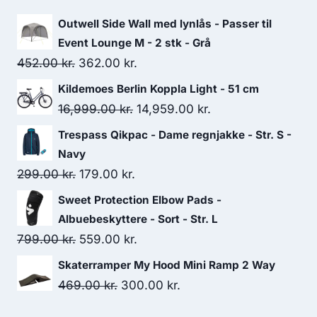
Outwell Side Wall med lynlås - Passer til
Event Lounge M - 2 stk - Grå
Original
Current
452.00
kr.
362.00
kr.
price
price
Kildemoes Berlin Koppla Light - 51 cm
was:
is:
Original
Current
16,999.00
kr.
14,959.00
kr.
452.00 kr..
362.00 kr..
price
price
Trespass Qikpac - Dame regnjakke - Str. S -
was:
is:
Navy
16,999.00 kr..
14,959.00 kr..
Original
Current
299.00
kr.
179.00
kr.
price
price
Sweet Protection Elbow Pads -
was:
is:
Albuebeskyttere - Sort - Str. L
299.00 kr..
179.00 kr..
Original
Current
799.00
kr.
559.00
kr.
price
price
Skaterramper My Hood Mini Ramp 2 Way
was:
is:
Original
Current
469.00
kr.
300.00
kr.
799.00 kr..
559.00 kr..
price
price