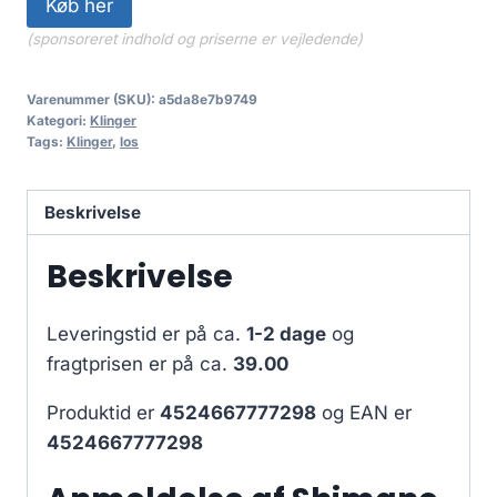
Køb her
(sponsoreret indhold og priserne er vejledende)
Varenummer (SKU):
a5da8e7b9749
Kategori:
Klinger
Tags:
Klinger
,
los
Beskrivelse
Beskrivelse
Leveringstid er på ca.
1-2 dage
og
fragtprisen er på ca.
39.00
Produktid er
4524667777298
og EAN er
4524667777298