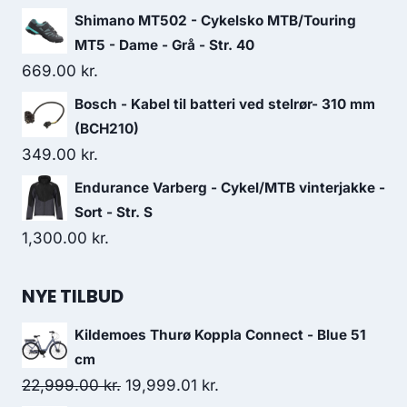
Shimano MT502 - Cykelsko MTB/Touring
MT5 - Dame - Grå - Str. 40
669.00
kr.
Bosch - Kabel til batteri ved stelrør- 310 mm
(BCH210)
349.00
kr.
Endurance Varberg - Cykel/MTB vinterjakke -
Sort - Str. S
1,300.00
kr.
NYE TILBUD
Kildemoes Thurø Koppla Connect - Blue 51
cm
Original
Current
22,999.00
kr.
19,999.01
kr.