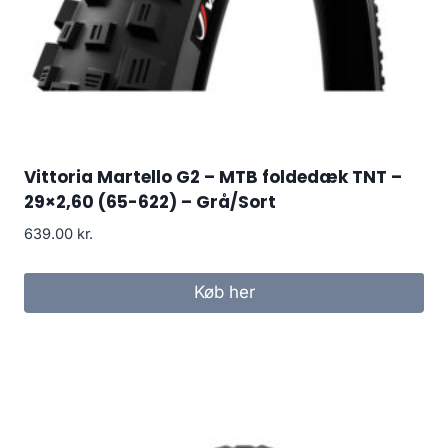
Vittoria Martello G2 – MTB foldedæk TNT –
29×2,60 (65-622) – Grå/Sort
639.00
kr.
Køb her