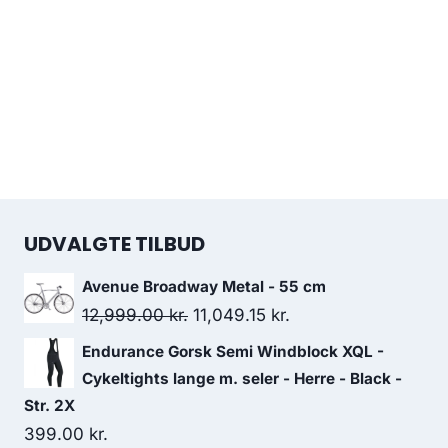
UDVALGTE TILBUD
Avenue Broadway Metal - 55 cm
Original
Current
12,999.00
kr.
11,049.15
kr.
price
price
Endurance Gorsk Semi Windblock XQL -
was:
is:
Cykeltights lange m. seler - Herre - Black -
12,999.00 kr..
11,049.15 kr..
Str. 2X
399.00
kr.