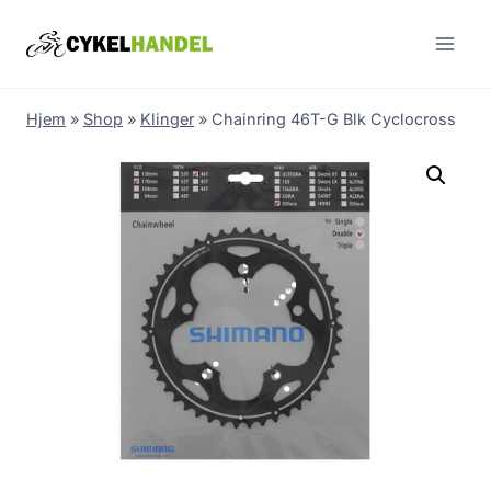
Skip
to
content
Hjem
»
Shop
»
Klinger
»
Chainring 46T-G Blk Cyclocross