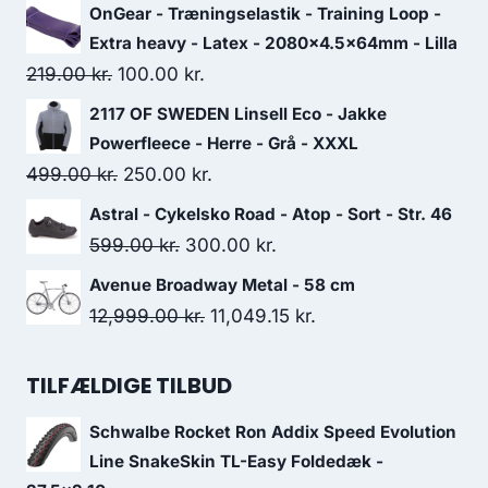
price
price
OnGear - Træningselastik - Training Loop -
was:
is:
Extra heavy - Latex - 2080x4.5x64mm - Lilla
22,999.00 kr..
19,999.01 kr..
Original
Current
219.00
kr.
100.00
kr.
price
price
2117 OF SWEDEN Linsell Eco - Jakke
was:
is:
Powerfleece - Herre - Grå - XXXL
219.00 kr..
100.00 kr..
Original
Current
499.00
kr.
250.00
kr.
price
price
Astral - Cykelsko Road - Atop - Sort - Str. 46
was:
is:
Original
Current
599.00
kr.
300.00
kr.
499.00 kr..
250.00 kr..
price
price
Avenue Broadway Metal - 58 cm
was:
is:
Original
Current
12,999.00
kr.
11,049.15
kr.
599.00 kr..
300.00 kr..
price
price
was:
is:
TILFÆLDIGE TILBUD
12,999.00 kr..
11,049.15 kr..
Schwalbe Rocket Ron Addix Speed Evolution
Line SnakeSkin TL-Easy Foldedæk -