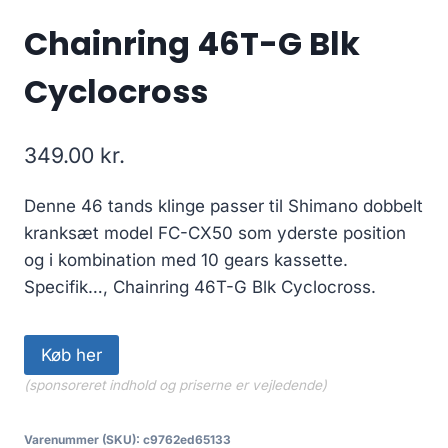
Chainring 46T-G Blk
Cyclocross
349.00
kr.
Denne 46 tands klinge passer til Shimano dobbelt
kranksæt model FC-CX50 som yderste position
og i kombination med 10 gears kassette.
Specifik…, Chainring 46T-G Blk Cyclocross.
Køb her
(sponsoreret indhold og priserne er vejledende)
Varenummer (SKU):
c9762ed65133