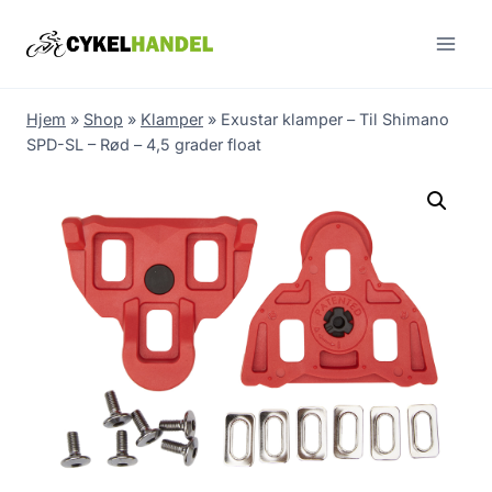
Skip
to
content
Hjem
»
Shop
»
Klamper
»
Exustar klamper – Til Shimano
SPD-SL – Rød – 4,5 grader float