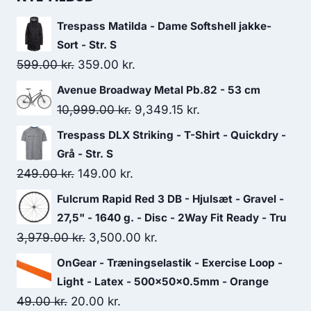
Trespass Matilda - Dame Softshell jakke-
Sort - Str. S
Original
Current
599.00
kr.
359.00
kr.
price
price
Avenue Broadway Metal Pb.82 - 53 cm
was:
is:
Original
Current
10,999.00
kr.
9,349.15
kr.
599.00 kr..
359.00 kr..
price
price
Trespass DLX Striking - T-Shirt - Quickdry -
was:
is:
Grå - Str. S
10,999.00 kr..
9,349.15 kr..
Original
Current
249.00
kr.
149.00
kr.
price
price
Fulcrum Rapid Red 3 DB - Hjulsæt - Gravel -
was:
is:
27,5" - 1640 g. - Disc - 2Way Fit Ready - Tru
249.00 kr..
149.00 kr..
Original
Current
3,979.00
kr.
3,500.00
kr.
price
price
OnGear - Træningselastik - Exercise Loop -
was:
is:
Light - Latex - 500x50x0.5mm - Orange
3,979.00 kr..
3,500.00 kr..
Original
Current
49.00
kr.
20.00
kr.