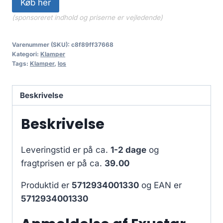
Køb her
(sponsoreret indhold og priserne er vejledende)
Varenummer (SKU):
c8f89ff37668
Kategori:
Klamper
Tags:
Klamper
,
los
Beskrivelse
Beskrivelse
Leveringstid er på ca.
1-2 dage
og
fragtprisen er på ca.
39.00
Produktid er
5712934001330
og EAN er
5712934001330