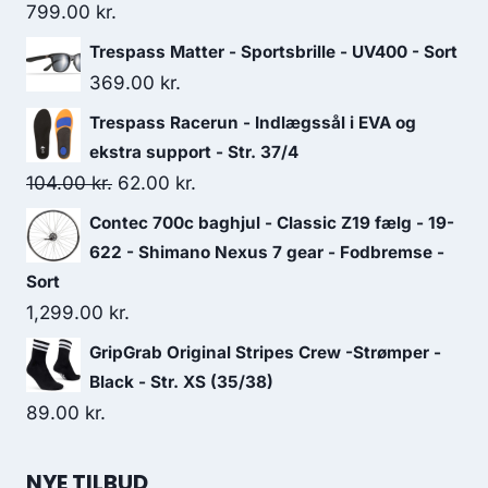
799.00
kr.
Trespass Matter - Sportsbrille - UV400 - Sort
369.00
kr.
Trespass Racerun - Indlægssål i EVA og
ekstra support - Str. 37/4
Original
Current
104.00
kr.
62.00
kr.
price
price
Contec 700c baghjul - Classic Z19 fælg - 19-
was:
is:
622 - Shimano Nexus 7 gear - Fodbremse -
104.00 kr..
62.00 kr..
Sort
1,299.00
kr.
GripGrab Original Stripes Crew -Strømper -
Black - Str. XS (35/38)
89.00
kr.
NYE TILBUD