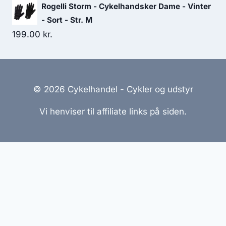
price
price
Rogelli Storm - Cykelhandsker Dame - Vinter
was:
is:
- Sort - Str. M
599.00 kr..
359.00 kr..
199.00
kr.
© 2026 Cykelhandel - Cykler og udstyr
Vi henviser til affiliate links på siden.
Hjemmesider Til Salg
|
Hjemmeside Udvikling
|
Online
Tilbud
Denne side kan være skabt med AI! Indholdet er
genereret med henblik på at informere og inspirere,
men vi anbefaler altid at dobbelttjekke vigtige