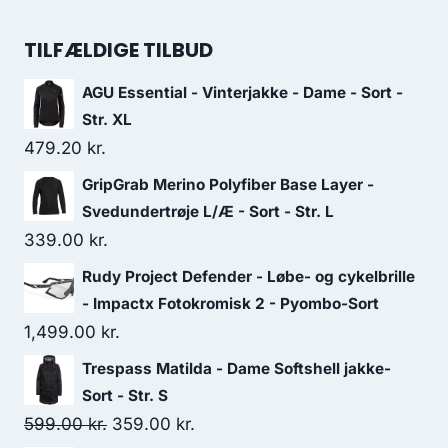
price
price
was:
is:
TILFÆLDIGE TILBUD
49.00 kr..
20.00 kr..
AGU Essential - Vinterjakke - Dame - Sort -
Str. XL
479.20
kr.
GripGrab Merino Polyfiber Base Layer -
Svedundertrøje L/Æ - Sort - Str. L
339.00
kr.
Rudy Project Defender - Løbe- og cykelbrille
- Impactx Fotokromisk 2 - Pyombo-Sort
1,499.00
kr.
Trespass Matilda - Dame Softshell jakke-
Sort - Str. S
Original
Current
599.00
kr.
359.00
kr.