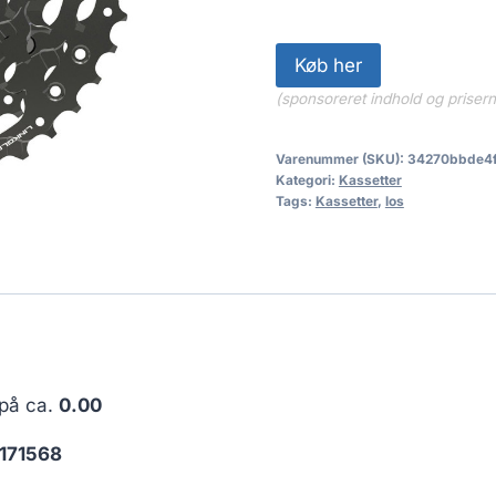
Køb her
(sponsoreret indhold og priser
Varenummer (SKU):
34270bbde4
Kategori:
Kassetter
Tags:
Kassetter
,
los
 på ca.
0.00
171568