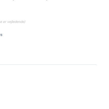
ne er vejledende)
f6