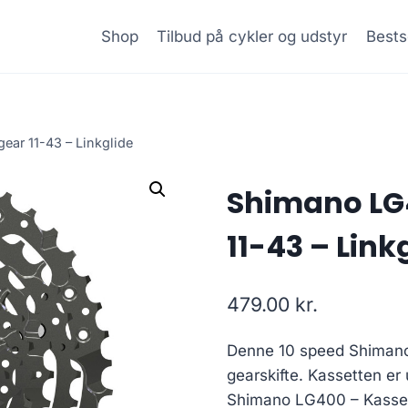
Shop
Tilbud på cykler og udstyr
Bests
ear 11-43 – Linkglide
Shimano LG4
11-43 – Link
479.00
kr.
Denne 10 speed Shimano 
gearskifte. Kassetten er 
Shimano LG400 – Kassett