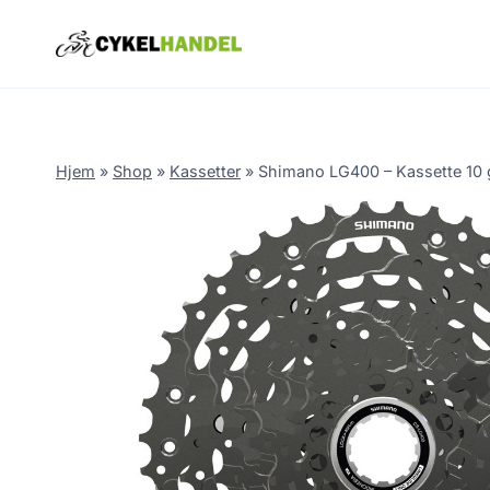
Skip
to
content
Hjem
»
Shop
»
Kassetter
»
Shimano LG400 – Kassette 10 g