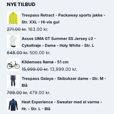
NYE TILBUD
Trespass Retract - Packaway sports jakke -
Str. XXL - Hi-vis gul
Original
Current
271.00
kr.
163.00
kr.
price
price
Assos UMA GT Summer SS Jersey c2 -
was:
is:
Cykeltrøje - Dame - Holy White - Str. L
271.00 kr..
163.00 kr..
Original
Current
648.00
kr.
500.00
kr.
price
price
Kildemoes Rømø - 51 cm
was:
is:
Original
Current
15,999.00
kr.
13,999.00
kr.
648.00 kr..
500.00 kr..
price
price
Trespass Galaya - Skibukser dame - Str. M -
was:
is:
Blå
15,999.00 kr..
13,999.00 kr..
Original
Current
799.00
kr.
479.00
kr.
price
price
Heat Experience - Sweater med el varme -
was:
is:
Hr. - Str. L - Blå