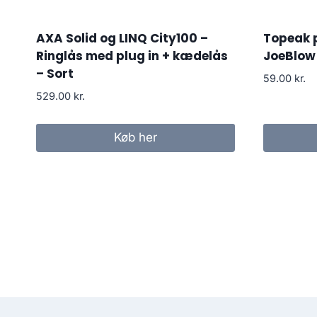
AXA Solid og LINQ City100 –
Topeak 
Ringlås med plug in + kædelås
JoeBlow 
– Sort
59.00
kr.
529.00
kr.
Køb her