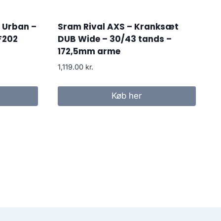
 Urban –
Sram Rival AXS – Kranksæt
F202
DUB Wide – 30/43 tands –
172,5mm arme
1,119.00
kr.
Køb her