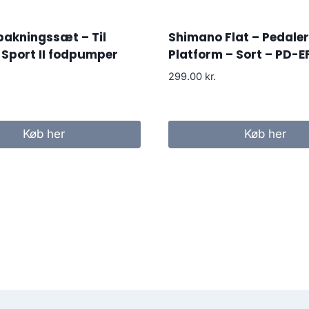
pakningssæt – Til
Shimano Flat – Pedaler
Sport II fodpumper
Platform – Sort – PD-E
299.00
kr.
Køb her
Køb her