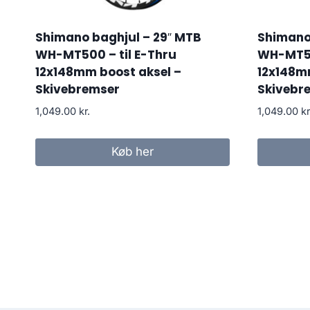
Shimano baghjul – 29″ MTB
Shimano 
WH-MT500 – til E-Thru
WH-MT50
12x148mm boost aksel –
12x148m
Skivebremser
Skivebr
1,049.00
kr.
1,049.00
kr
Køb her