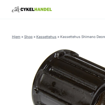
Skip
to
content
Hjem
»
Shop
»
Kassettehus
»
Kassettehus Shimano Deore