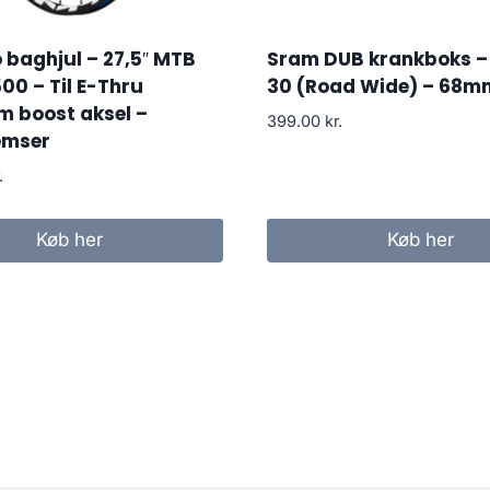
baghjul – 27,5″ MTB
Sram DUB krankboks – 
0 – Til E-Thru
30 (Road Wide) – 68m
m boost aksel –
399.00
kr.
emser
.
Køb her
Køb her