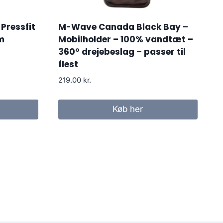
Pressfit
M-Wave Canada Black Bay –
m
Mobilholder – 100% vandtæt –
360° drejebeslag – passer til
flest
219.00
kr.
Køb her