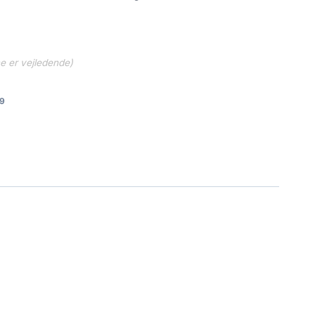
ne er vejledende)
9