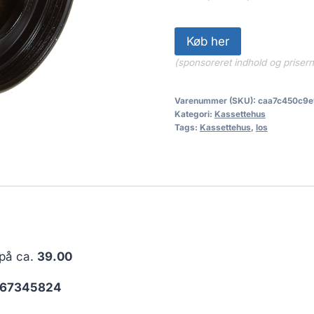
Køb her
(sponsoreret indhold og priser
Varenummer (SKU):
caa7c450c9e
Kategori:
Kassettehus
Tags:
Kassettehus
,
los
 på ca.
39.00
67345824