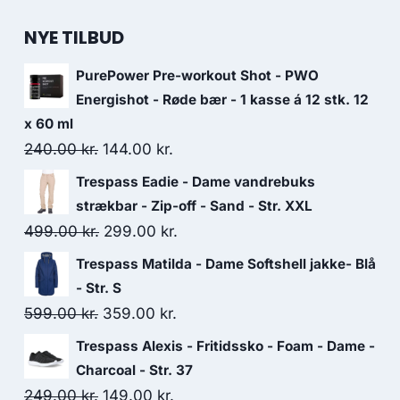
NYE TILBUD
PurePower Pre-workout Shot - PWO
Energishot - Røde bær - 1 kasse á 12 stk. 12
x 60 ml
Original
Current
240.00
kr.
144.00
kr.
price
price
Trespass Eadie - Dame vandrebuks
was:
is:
strækbar - Zip-off - Sand - Str. XXL
240.00 kr..
144.00 kr..
Original
Current
499.00
kr.
299.00
kr.
price
price
Trespass Matilda - Dame Softshell jakke- Blå
was:
is:
- Str. S
499.00 kr..
299.00 kr..
Original
Current
599.00
kr.
359.00
kr.
price
price
Trespass Alexis - Fritidssko - Foam - Dame -
was:
is:
Charcoal - Str. 37
599.00 kr..
359.00 kr..
Original
Current
249.00
kr.
149.00
kr.