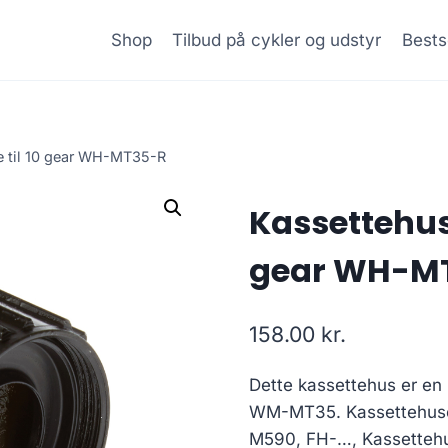
Shop
Tilbud på cykler og udstyr
Bests
 til 10 gear WH-MT35-R
Kassettehus
gear WH-M
158.00
kr.
Dette kassettehus er en
WM-MT35. Kassettehuset
M590, FH-…, Kassettehu