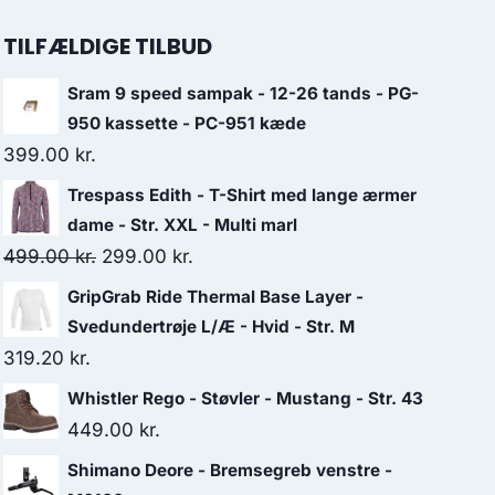
TILFÆLDIGE TILBUD
Sram 9 speed sampak - 12-26 tands - PG-
950 kassette - PC-951 kæde
399.00
kr.
Trespass Edith - T-Shirt med lange ærmer
dame - Str. XXL - Multi marl
Original
Current
499.00
kr.
299.00
kr.
price
price
GripGrab Ride Thermal Base Layer -
was:
is:
Svedundertrøje L/Æ - Hvid - Str. M
499.00 kr..
299.00 kr..
319.20
kr.
Whistler Rego - Støvler - Mustang - Str. 43
449.00
kr.
Shimano Deore - Bremsegreb venstre -