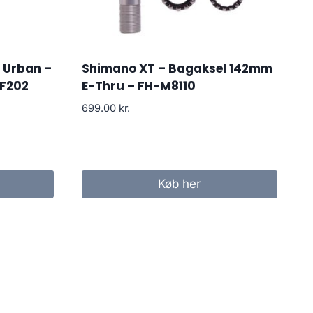
 Urban –
Shimano XT – Bagaksel 142mm
EF202
E-Thru – FH-M8110
699.00
kr.
Køb her