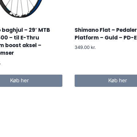
 baghjul – 29″ MTB
Shimano Flat – Pedaler
0 – til E-Thru
Platform – Guld – PD-
m boost aksel –
349.00
kr.
emser
.
Køb her
Køb her