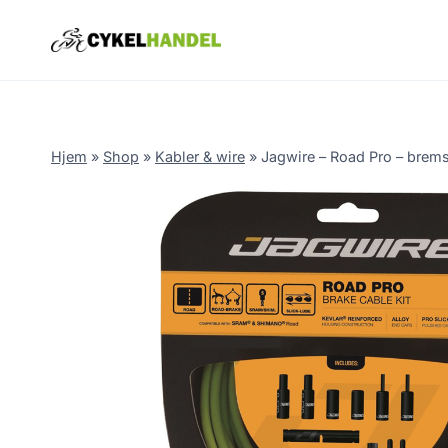
Skip
to
content
Hjem
»
Shop
»
Kabler & wire
»
Jagwire – Road Pro – brems