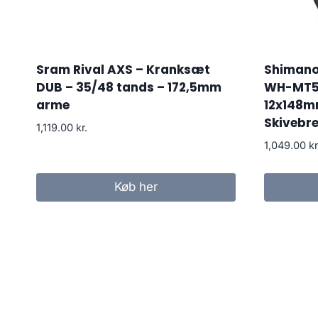
Sram Rival AXS – Kranksæt
Shimano
DUB – 35/48 tands – 172,5mm
WH-MT50
arme
12x148m
Skivebr
1,119.00
kr.
1,049.00
kr
Køb her