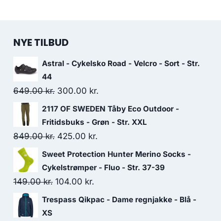
NYE TILBUD
Astral - Cykelsko Road - Velcro - Sort - Str.
44
Original
Current
649.00
kr.
300.00
kr.
price
price
2117 OF SWEDEN Tåby Eco Outdoor -
was:
is:
Fritidsbuks - Grøn - Str. XXL
649.00 kr..
300.00 kr..
Original
Current
849.00
kr.
425.00
kr.
price
price
Sweet Protection Hunter Merino Socks -
was:
is:
Cykelstrømper - Fluo - Str. 37-39
849.00 kr..
425.00 kr..
Original
Current
149.00
kr.
104.00
kr.
price
price
Trespass Qikpac - Dame regnjakke - Blå -
was:
is:
XS