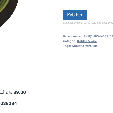
Køb her
(sponsoreret indhold og priser
Varenummer (SKU):
d834e682f5
Kategori:
Kabler & wire
Tags:
Kabler & wire
,
los
 på ca.
39.00
0038284