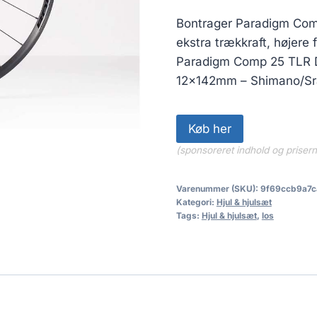
Bontrager Paradigm Comp 
ekstra trækkraft, højere 
Paradigm Comp 25 TLR Di
12x142mm – Shimano/Sr
Køb her
(sponsoreret indhold og priser
Varenummer (SKU):
9f69ccb9a7c
Kategori:
Hjul & hjulsæt
Tags:
Hjul & hjulsæt
,
los