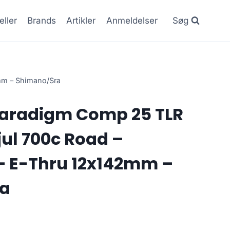
eller
Brands
Artikler
Anmeldelser
Søg
mm – Shimano/Sra
Paradigm Comp 25 TLR
jul 700c Road –
– E-Thru 12x142mm –
a