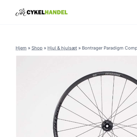
Skip
to
content
Hjem
»
Shop
»
Hjul & hjulsæt
»
Bontrager Paradigm Comp 