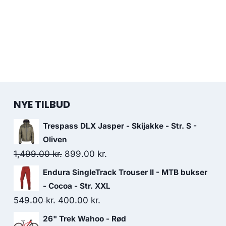
NYE TILBUD
Trespass DLX Jasper - Skijakke - Str. S -
Oliven
Original
Current
1,499.00
kr.
899.00
kr.
price
price
Endura SingleTrack Trouser II - MTB bukser
was:
is:
- Cocoa - Str. XXL
1,499.00 kr..
899.00 kr..
Original
Current
549.00
kr.
400.00
kr.
price
price
26" Trek Wahoo - Rød