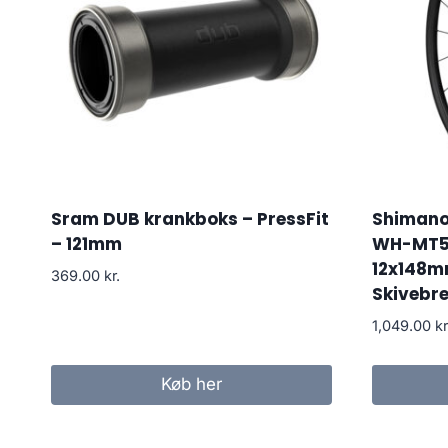
Sram DUB krankboks – PressFit
Shimano
– 121mm
WH-MT50
12x148m
369.00
kr.
Skivebr
1,049.00
kr
Køb her