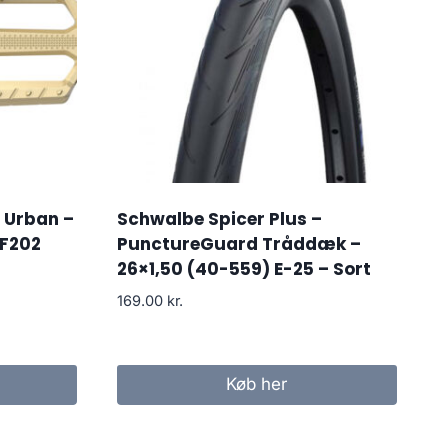
 Urban –
Schwalbe Spicer Plus –
EF202
PunctureGuard Tråddæk –
26×1,50 (40-559) E-25 – Sort
169.00
kr.
Køb her