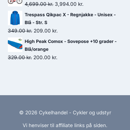
was:
is:
Original
Current
4,699.00
kr.
3,994.00
kr.
549.00 kr..
400.00 kr..
price
price
Trespass Qikpac X - Regnjakke - Unisex -
was:
is:
Blå - Str. S
4,699.00 kr..
3,994.00 kr..
Original
Current
349.00
kr.
209.00
kr.
price
price
High Peak Comox - Sovepose +10 grader -
was:
is:
Blå/orange
349.00 kr..
209.00 kr..
Original
Current
329.00
kr.
200.00
kr.
price
price
was:
is:
329.00 kr..
200.00 kr..
© 2026 Cykelhandel - Cykler og udstyr
Vi henviser til affiliate links på siden.