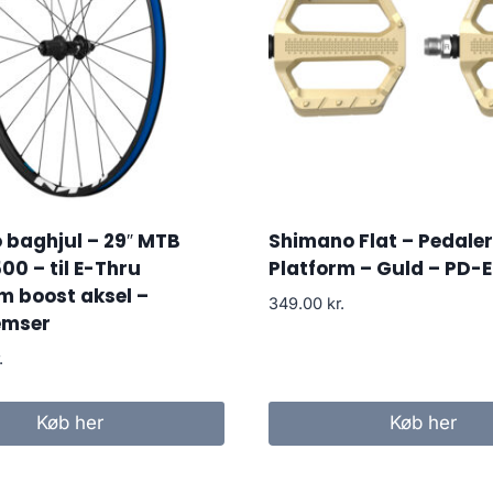
 baghjul – 29″ MTB
Shimano Flat – Pedaler
0 – til E-Thru
Platform – Guld – PD-
m boost aksel –
349.00
kr.
emser
.
Køb her
Køb her