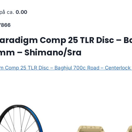
 på ca.
0.00
7866
aradigm Comp 25 TLR Disc – B
42mm – Shimano/Sra
gm Comp 25 TLR Disc – Baghjul 700c Road – Centerloc