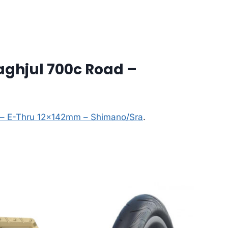
aghjul 700c Road –
k – E-Thru 12x142mm – Shimano/Sra
.