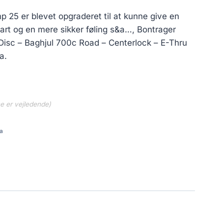
25 er blevet opgraderet til at kunne give en
fart og en mere sikker føling s&a…, Bontrager
sc – Baghjul 700c Road – Centerlock – E-Thru
a.
ne er vejledende)
a