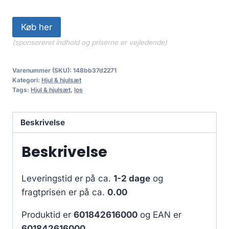
Køb her
(sponsoreret indhold og priserne er vejledende)
Varenummer (SKU):
148bb37d2271
Kategori:
Hjul & hjulsæt
Tags:
Hjul & hjulsæt
,
los
Beskrivelse
Beskrivelse
Leveringstid er på ca.
1-2 dage
og
fragtprisen er på ca.
0.00
Produktid er
601842616000
og EAN er
601842616000