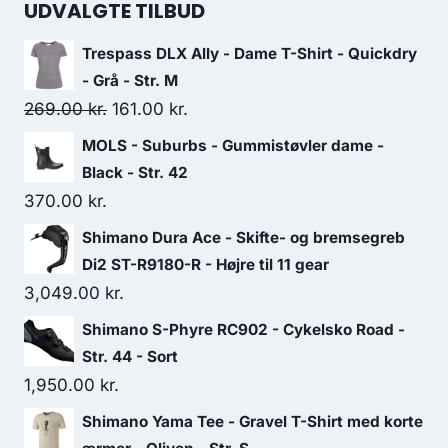
UDVALGTE TILBUD
Trespass DLX Ally - Dame T-Shirt - Quickdry
- Grå - Str. M
Original
Current
269.00
kr.
161.00
kr.
price
price
MOLS - Suburbs - Gummistøvler dame -
was:
is:
Black - Str. 42
269.00 kr..
161.00 kr..
370.00
kr.
Shimano Dura Ace - Skifte- og bremsegreb
Di2 ST-R9180-R - Højre til 11 gear
3,049.00
kr.
Shimano S-Phyre RC902 - Cykelsko Road -
Str. 44 - Sort
1,950.00
kr.
Shimano Yama Tee - Gravel T-Shirt med korte