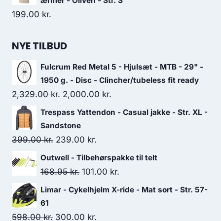
ærmer - Oliven - Str. S
199.00
kr.
NYE TILBUD
Fulcrum Red Metal 5 - Hjulsæt - MTB - 29" -
1950 g. - Disc - Clincher/tubeless fit ready
Original
Current
2,329.00
kr.
2,000.00
kr.
price
price
Trespass Yattendon - Casual jakke - Str. XL -
was:
is:
Sandstone
2,329.00 kr..
2,000.00 kr..
Original
Current
399.00
kr.
239.00
kr.
price
price
Outwell - Tilbehørspakke til telt
was:
is:
Original
Current
168.95
kr.
101.00
kr.
399.00 kr..
239.00 kr..
price
price
Limar - Cykelhjelm X-ride - Mat sort - Str. 57-
was:
is:
61
168.95 kr..
101.00 kr..
Original
Current
598.00
kr.
300.00
kr.