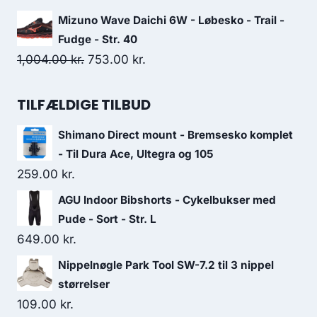
price
price
Mizuno Wave Daichi 6W - Løbesko - Trail -
was:
is:
Fudge - Str. 40
598.00 kr..
300.00 kr..
Original
Current
1,004.00
kr.
753.00
kr.
price
price
was:
is:
TILFÆLDIGE TILBUD
1,004.00 kr..
753.00 kr..
Shimano Direct mount - Bremsesko komplet
- Til Dura Ace, Ultegra og 105
259.00
kr.
AGU Indoor Bibshorts - Cykelbukser med
Pude - Sort - Str. L
649.00
kr.
Nippelnøgle Park Tool SW-7.2 til 3 nippel
størrelser
109.00
kr.