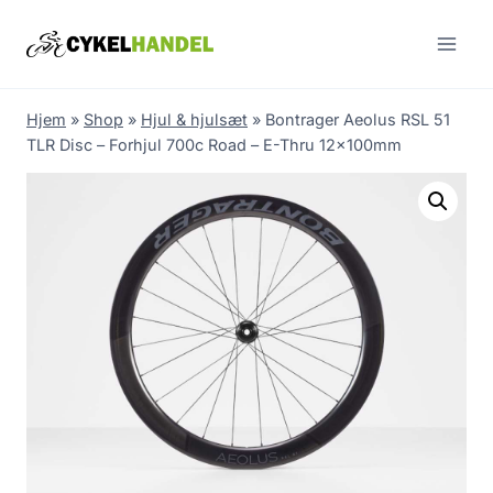
Skip
to
content
Hjem
»
Shop
»
Hjul & hjulsæt
»
Bontrager Aeolus RSL 51
TLR Disc – Forhjul 700c Road – E-Thru 12x100mm