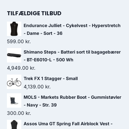
169.00 kr..
118.00 kr..
price
price
was:
is:
TILFÆLDIGE TILBUD
129.00 kr..
103.00 kr..
Endurance Julliet - Cykelvest - Hyperstretch
- Dame - Sort - 36
599.00
kr.
Shimano Steps - Batteri sort til bagagebærer
- BT-E6010-L - 500 Wh
4,949.00
kr.
Trek FX 1 Stagger - Small
4,139.00
kr.
MOLS - Markets Rubber Boot - Gummistøvler
- Navy - Str. 39
300.00
kr.
Assos Uma GT Spring Fall Airblock Vest -