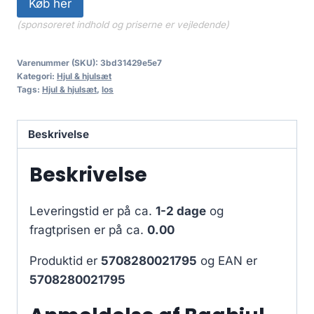
Køb her
(sponsoreret indhold og priserne er vejledende)
Varenummer (SKU):
3bd31429e5e7
Kategori:
Hjul & hjulsæt
Tags:
Hjul & hjulsæt
,
los
Beskrivelse
Beskrivelse
Leveringstid er på ca.
1-2 dage
og
fragtprisen er på ca.
0.00
Produktid er
5708280021795
og EAN er
5708280021795