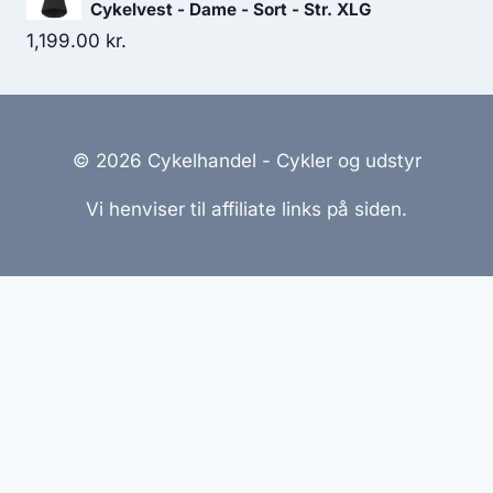
Cykelvest - Dame - Sort - Str. XLG
1,199.00
kr.
© 2026 Cykelhandel - Cykler og udstyr
Vi henviser til affiliate links på siden.
Hjemmesider Til Salg
|
Hjemmeside Udvikling
|
Online
Tilbud
Denne side kan være skabt med AI! Indholdet er
genereret med henblik på at informere og inspirere,
men vi anbefaler altid at dobbelttjekke vigtige
oplysninger.