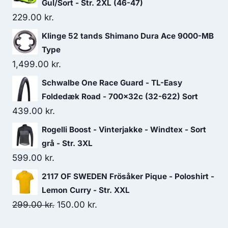
Gul/Sort - Str. 2XL (46-47)
229.00
kr.
Klinge 52 tands Shimano Dura Ace 9000-MB
Type
1,499.00
kr.
Schwalbe One Race Guard - TL-Easy
Foldedæk Road - 700x32c (32-622) Sort
439.00
kr.
Rogelli Boost - Vinterjakke - Windtex - Sort
grå - Str. 3XL
599.00
kr.
2117 OF SWEDEN Frösåker Pique - Poloshirt -
Lemon Curry - Str. XXL
Original
Current
299.00
kr.
150.00
kr.
price
price