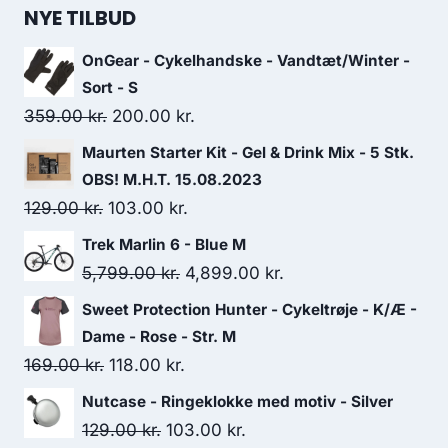
was:
is:
NYE TILBUD
299.00 kr..
150.00 kr..
OnGear - Cykelhandske - Vandtæt/Winter -
Sort - S
Original
Current
359.00
kr.
200.00
kr.
price
price
Maurten Starter Kit - Gel & Drink Mix - 5 Stk.
was:
is:
OBS! M.H.T. 15.08.2023
359.00 kr..
200.00 kr..
Original
Current
129.00
kr.
103.00
kr.
price
price
Trek Marlin 6 - Blue M
was:
is:
Original
Current
5,799.00
kr.
4,899.00
kr.
129.00 kr..
103.00 kr..
price
price
Sweet Protection Hunter - Cykeltrøje - K/Æ -
was:
is:
Dame - Rose - Str. M
5,799.00 kr..
4,899.00 kr..
Original
Current
169.00
kr.
118.00
kr.
price
price
Nutcase - Ringeklokke med motiv - Silver
was:
is:
Original
Current
129.00
kr.
103.00
kr.