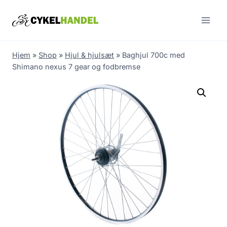
Skip
to
content
Hjem
»
Shop
»
Hjul & hjulsæt
»
Baghjul 700c med
Shimano nexus 7 gear og fodbremse