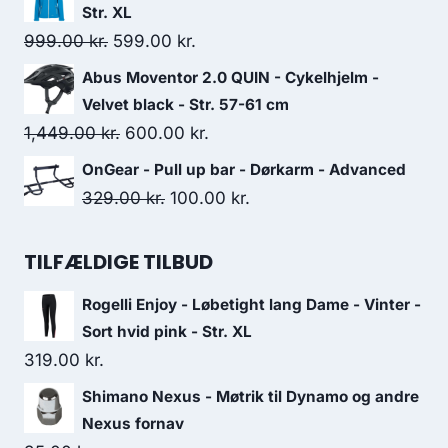
was:
is:
Str. XL
199.00 kr..
119.00 kr..
Original
Current
999.00
kr.
599.00
kr.
price
price
Abus Moventor 2.0 QUIN - Cykelhjelm -
was:
is:
Velvet black - Str. 57-61 cm
999.00 kr..
599.00 kr..
Original
Current
1,449.00
kr.
600.00
kr.
price
price
OnGear - Pull up bar - Dørkarm - Advanced
was:
is:
Original
Current
329.00
kr.
100.00
kr.
1,449.00 kr..
600.00 kr..
price
price
was:
is:
TILFÆLDIGE TILBUD
329.00 kr..
100.00 kr..
Rogelli Enjoy - Løbetight lang Dame - Vinter -
Sort hvid pink - Str. XL
319.00
kr.
Shimano Nexus - Møtrik til Dynamo og andre
Nexus fornav