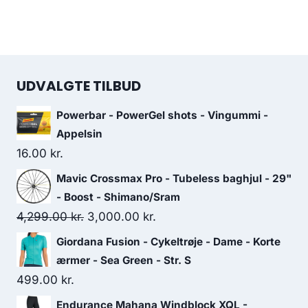
UDVALGTE TILBUD
Powerbar - PowerGel shots - Vingummi -
Appelsin
16.00
kr.
Mavic Crossmax Pro - Tubeless baghjul - 29"
- Boost - Shimano/Sram
Original
Current
4,299.00
kr.
3,000.00
kr.
price
price
Giordana Fusion - Cykeltrøje - Dame - Korte
was:
is:
ærmer - Sea Green - Str. S
4,299.00 kr..
3,000.00 kr..
499.00
kr.
Endurance Mahana Windblock XQL -