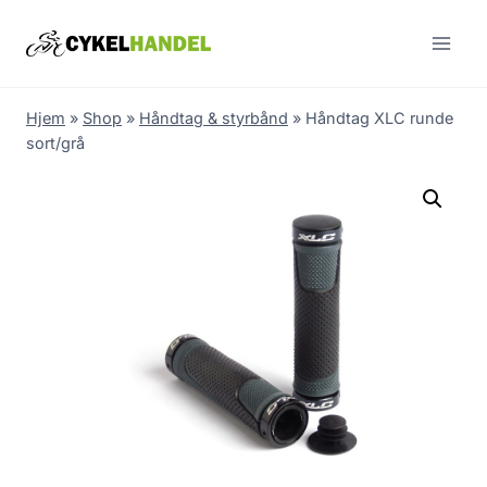
Skip
to
content
Hjem
»
Shop
»
Håndtag & styrbånd
»
Håndtag XLC runde
sort/grå