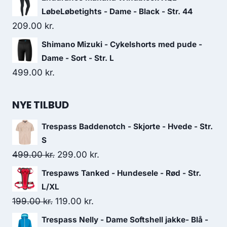
LøbeLøbetights - Dame - Black - Str. 44
209.00
kr.
Shimano Mizuki - Cykelshorts med pude -
Dame - Sort - Str. L
499.00
kr.
NYE TILBUD
Trespass Baddenotch - Skjorte - Hvede - Str.
S
Original
Current
499.00
kr.
299.00
kr.
price
price
Trespaws Tanked - Hundesele - Rød - Str.
was:
is:
L/XL
499.00 kr..
299.00 kr..
Original
Current
199.00
kr.
119.00
kr.
price
price
Trespass Nelly - Dame Softshell jakke- Blå -