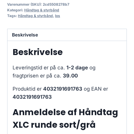
Varenummer (SKU):
2cd5508278b7
Kategori:
Håndtag & styrbånd
Tags:
Håndtag & styrbånd
,
los
Beskrivelse
Beskrivelse
Leveringstid er på ca.
1-2 dage
og
fragtprisen er på ca.
39.00
Produktid er
4032191691763
og EAN er
4032191691763
Anmeldelse af Håndtag
XLC runde sort/grå