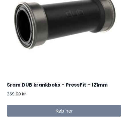
Sram DUB krankboks – PressFit – 121mm
369.00
kr.
Køb her