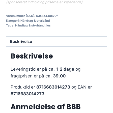
(sponsoreret indhold og priserne er vejledende)
Varenummer (SKU):
63f8c44ac70f
Kategori:
Håndtag & styrbånd
Tags:
Håndtag & styrbånd
,
los
Beskrivelse
Beskrivelse
Leveringstid er på ca.
1-2 dage
og
fragtprisen er på ca.
39.00
Produktid er
8716683014273
og EAN er
8716683014273
Anmeldelse af BBB