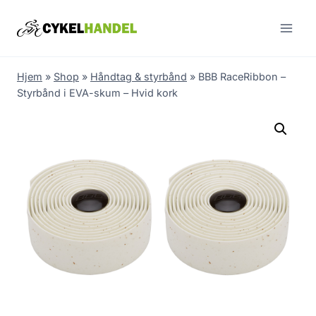
Skip
to
content
Hjem
»
Shop
»
Håndtag & styrbånd
»
BBB RaceRibbon –
Styrbånd i EVA-skum – Hvid kork