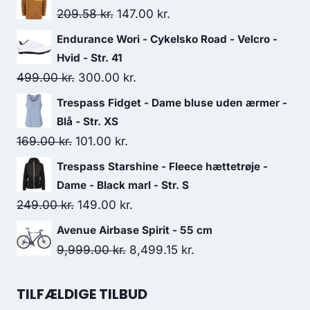
Original
Current
209.58
kr.
147.00
kr.
price
price
Endurance Wori - Cykelsko Road - Velcro -
was:
is:
Hvid - Str. 41
209.58 kr..
147.00 kr..
Original
Current
499.00
kr.
300.00
kr.
price
price
Trespass Fidget - Dame bluse uden ærmer -
was:
is:
Blå - Str. XS
499.00 kr..
300.00 kr..
Original
Current
169.00
kr.
101.00
kr.
price
price
Trespass Starshine - Fleece hættetrøje -
was:
is:
Dame - Black marl - Str. S
169.00 kr..
101.00 kr..
Original
Current
249.00
kr.
149.00
kr.
price
price
Avenue Airbase Spirit - 55 cm
was:
is:
Original
Current
9,999.00
kr.
8,499.15
kr.
249.00 kr..
149.00 kr..
price
price
was:
is:
TILFÆLDIGE TILBUD