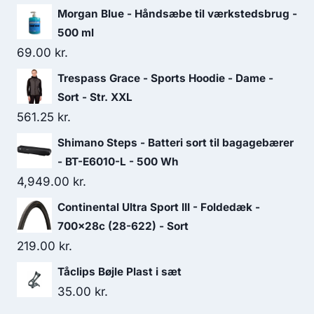
9,999.00 kr..
8,499.15 kr..
Morgan Blue - Håndsæbe til værkstedsbrug -
500 ml
69.00
kr.
Trespass Grace - Sports Hoodie - Dame -
Sort - Str. XXL
561.25
kr.
Shimano Steps - Batteri sort til bagagebærer
- BT-E6010-L - 500 Wh
4,949.00
kr.
Continental Ultra Sport III - Foldedæk -
700x28c (28-622) - Sort
219.00
kr.
Tåclips Bøjle Plast i sæt
35.00
kr.