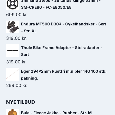
Shimano Steps - 38 tands klinge 53mm -
SM-CRE80 - FC-E8050/E8
699.00
kr.
Endura MT500 D30® - Cykelhandsker - Sort
- Str. XL
319.00
kr.
Thule Bike Frame Adapter - Stel-adapter -
Sort
319.00
kr.
Eger 294x2mm Rustfri m.nipler 14G 100 stk.
pakning.
269.00
kr.
NYE TILBUD
Bula - Fleece Jakke - Rubber - Str. M