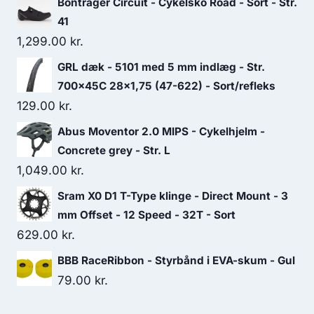
Bontrager Circuit - Cykelsko Road - Sort - Str.
41
1,299.00
kr.
GRL dæk - 5101 med 5 mm indlæg - Str.
700x45C 28x1,75 (47-622) - Sort/refleks
129.00
kr.
Abus Moventor 2.0 MIPS - Cykelhjelm -
Concrete grey - Str. L
1,049.00
kr.
Sram X0 D1 T-Type klinge - Direct Mount - 3
mm Offset - 12 Speed - 32T - Sort
629.00
kr.
BBB RaceRibbon - Styrbånd i EVA-skum - Gul
79.00
kr.