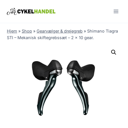
Skip
to
content
Hjem
»
Shop
»
Gearvælger & drejegreb
»
Shimano Tiagra
STI – Mekanisk skiftegrebssæt – 2 x 10 gear.