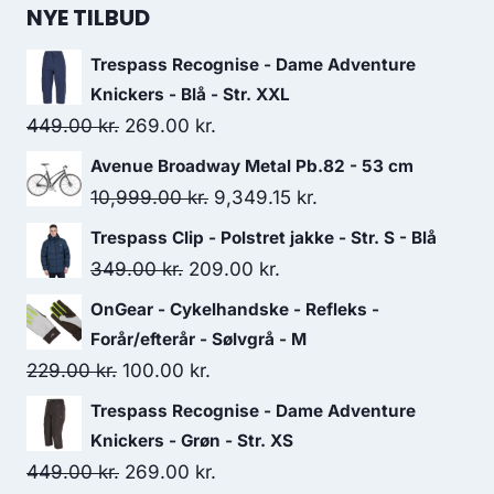
NYE TILBUD
Trespass Recognise - Dame Adventure
Knickers - Blå - Str. XXL
Original
Current
449.00
kr.
269.00
kr.
price
price
Avenue Broadway Metal Pb.82 - 53 cm
was:
is:
Original
Current
10,999.00
kr.
9,349.15
kr.
449.00 kr..
269.00 kr..
price
price
Trespass Clip - Polstret jakke - Str. S - Blå
was:
is:
Original
Current
349.00
kr.
209.00
kr.
10,999.00 kr..
9,349.15 kr..
price
price
OnGear - Cykelhandske - Refleks -
was:
is:
Forår/efterår - Sølvgrå - M
349.00 kr..
209.00 kr..
Original
Current
229.00
kr.
100.00
kr.
price
price
Trespass Recognise - Dame Adventure
was:
is:
Knickers - Grøn - Str. XS
229.00 kr..
100.00 kr..
Original
Current
449.00
kr.
269.00
kr.