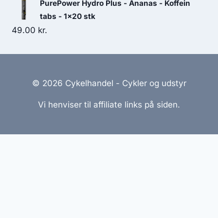
PurePower Hydro Plus - Ananas - Koffein
tabs - 1x20 stk
49.00
kr.
© 2026 Cykelhandel - Cykler og udstyr
Vi henviser til affiliate links på siden.
Hjemmesider Til Salg
|
Hjemmeside Udvikling
|
Online
Tilbud
Denne side kan være skabt med AI! Indholdet er
genereret med henblik på at informere og inspirere,
men vi anbefaler altid at dobbelttjekke vigtige