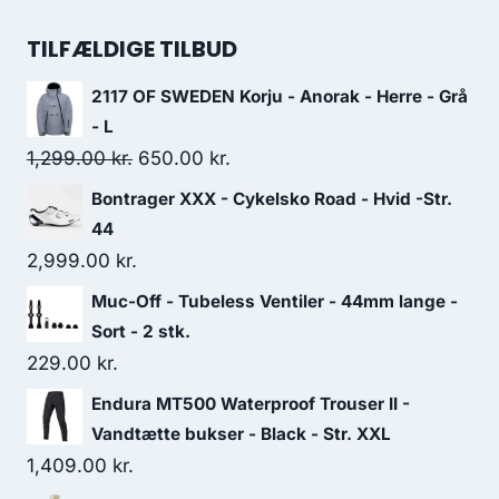
price
price
was:
is:
TILFÆLDIGE TILBUD
449.00 kr..
269.00 kr..
2117 OF SWEDEN Korju - Anorak - Herre - Grå
- L
Original
Current
1,299.00
kr.
650.00
kr.
price
price
Bontrager XXX - Cykelsko Road - Hvid -Str.
was:
is:
44
1,299.00 kr..
650.00 kr..
2,999.00
kr.
Muc-Off - Tubeless Ventiler - 44mm lange -
Sort - 2 stk.
229.00
kr.
Endura MT500 Waterproof Trouser II -
Vandtætte bukser - Black - Str. XXL
1,409.00
kr.