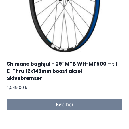
Shimano baghjul – 29″ MTB WH-MT500 – til
E-Thru 12x148mm boost aksel –
Skivebremser
1,049.00
kr.
Køb her