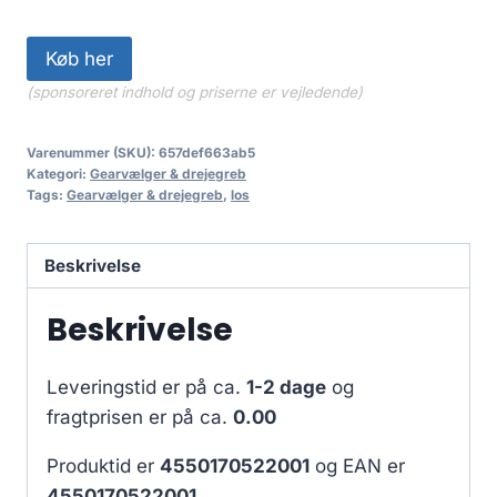
Køb her
(sponsoreret indhold og priserne er vejledende)
Varenummer (SKU):
657def663ab5
Kategori:
Gearvælger & drejegreb
Tags:
Gearvælger & drejegreb
,
los
Beskrivelse
Beskrivelse
Leveringstid er på ca.
1-2 dage
og
fragtprisen er på ca.
0.00
Produktid er
4550170522001
og EAN er
4550170522001