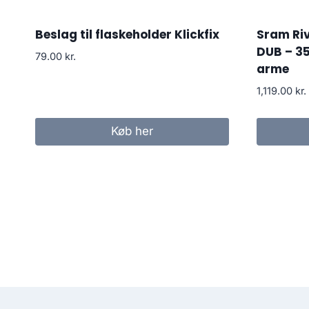
Beslag til flaskeholder Klickfix
Sram Ri
DUB – 3
79.00
kr.
arme
1,119.00
kr.
Køb her