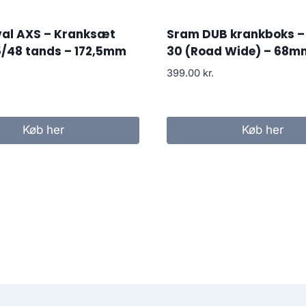
val AXS – Kranksæt
Sram DUB krankboks – 
5/48 tands – 172,5mm
30 (Road Wide) – 68m
399.00
kr.
Køb her
Køb her