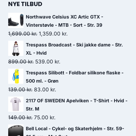
NYE TILBUD
Northwave Celsius XC Artic GTX -
Vinterstøvle - MTB - Sort - Str. 39
Original
Current
1,699.00
kr.
1,359.00
kr.
price
price
Trespass Broadcast - Ski jakke dame - Str.
was:
is:
XL - Hvid
1,699.00 kr..
1,359.00 kr..
Original
Current
899.00
kr.
539.00
kr.
price
price
Trespass Silibott - Foldbar silikone flaske -
was:
is:
500 ml. - Grøn
899.00 kr..
539.00 kr..
Original
Current
139.00
kr.
83.00
kr.
price
price
2117 OF SWEDEN Apelviken - T-Shirt - Hvid -
was:
is:
Str. M
139.00 kr..
83.00 kr..
Original
Current
149.00
kr.
75.00
kr.
price
price
Bell Local - Cykel- og Skaterhjelm - Str. 59-
was:
is: