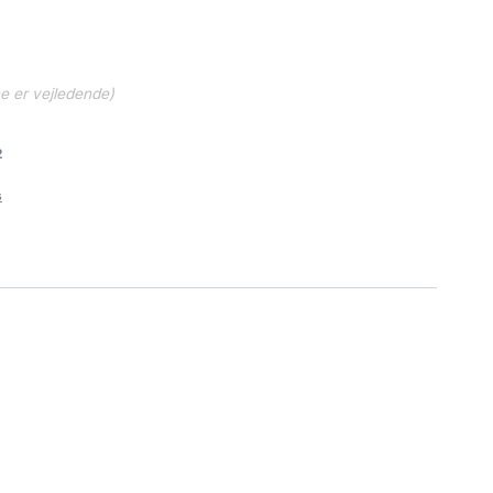
ne er vejledende)
2
s