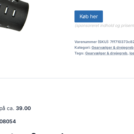
Køb her
(sponsoreret indhold og priser
Varenummer (SKU):
7ff710373c8
Kategori:
Gearvælger & drejegreb
Tags:
Gearvælger & drejegreb
,
lo
 på ca.
39.00
008054