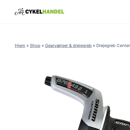
Skip
to
content
Hjem
»
Shop
»
Gearvælger & drejegreb
»
Drejegreb Center