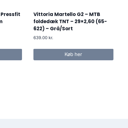
Pressfit
Vittoria Martello G2 – MTB
m
foldedæk TNT – 29×2,60 (65-
622) – Grå/Sort
639.00
kr.
Køb her