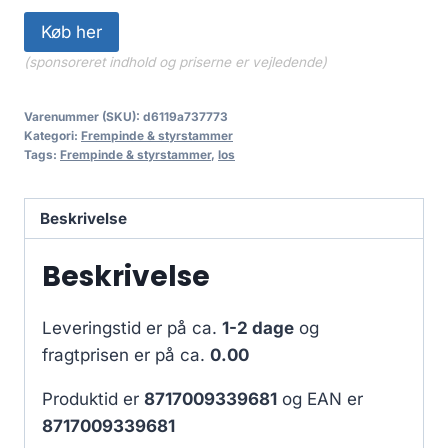
Køb her
(sponsoreret indhold og priserne er vejledende)
Varenummer (SKU):
d6119a737773
Kategori:
Frempinde & styrstammer
Tags:
Frempinde & styrstammer
,
los
Beskrivelse
Beskrivelse
Leveringstid er på ca.
1-2 dage
og
fragtprisen er på ca.
0.00
Produktid er
8717009339681
og EAN er
8717009339681