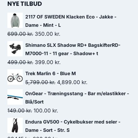
NYE TILBUD
2117 OF SWEDEN Klacken Eco - Jakke -
Dame - Mint - L
Original
Current
699.00
kr.
350.00
kr.
price
price
Shimano SLX Shadow RD+ BagskifterRD-
was:
is:
M7000-11 - 11 gear - Shadow+ t
699.00 kr..
350.00 kr..
Original
Current
499.00
kr.
399.00
kr.
price
price
Trek Marlin 6 - Blue M
was:
is:
Original
Current
5,799.00
kr.
4,899.00
kr.
499.00 kr..
399.00 kr..
price
price
OnGear - Træningsstang - Bar m/elastikker -
was:
is:
Blå/Sort
5,799.00 kr..
4,899.00 kr..
Original
Current
149.00
kr.
100.00
kr.
price
price
Endura GV500 - Cykelbukser med seler -
was:
is:
Dame - Sort - Str. S