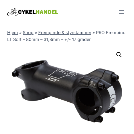
Skip
to
content
Hjem
»
Shop
»
Frempinde & styrstammer
»
PRO Frempind
LT Sort – 80mm – 31,8mm – +/- 17 grader