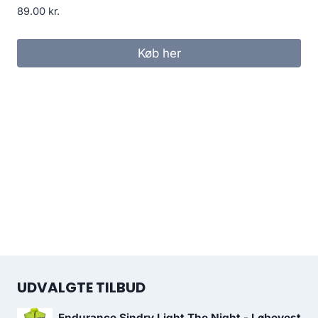
89.00
kr.
Køb her
UDVALGTE TILBUD
Endurance Sindry Light The Night - Løbevest