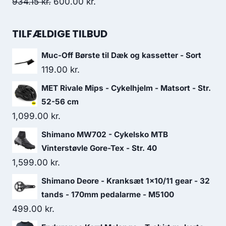
149.00 kr..
100.00 kr..
Original
Current
934.15
kr.
600.00
kr.
price
price
was:
is:
TILFÆLDIGE TILBUD
934.15 kr..
600.00 kr..
Muc-Off Børste til Dæk og kassetter - Sort
119.00
kr.
MET Rivale Mips - Cykelhjelm - Matsort - Str.
52-56 cm
1,099.00
kr.
Shimano MW702 - Cykelsko MTB
Vinterstøvle Gore-Tex - Str. 40
1,599.00
kr.
Shimano Deore - Kranksæt 1x10/11 gear - 32
tands - 170mm pedalarme - M5100
499.00
kr.