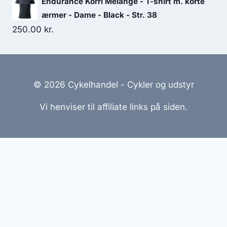
Endurance Korrl Melange - T-shirt m. korte
ærmer - Dame - Black - Str. 38
250.00
kr.
© 2026 Cykelhandel - Cykler og udstyr
Vi henviser til affiliate links på siden.
Hjemmesider Til Salg
|
Hjemmeside Udvikling
|
Online
Tilbud
Denne side kan være skabt med AI! Indholdet er
genereret med henblik på at informere og inspirere,
men vi anbefaler altid at dobbelttjekke vigtige