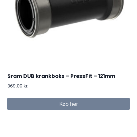
Sram DUB krankboks – PressFit – 121mm
369.00
kr.
Køb her