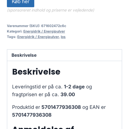
Køb her
(sponsoreret indhold og priserne er vejledende)
Varenummer (SKU):
671602472c6c
Kategori:
Energidrik / Energipulver
Tags:
Energidrik / Energipulver
,
los
Beskrivelse
Beskrivelse
Leveringstid er på ca.
1-2 dage
og
fragtprisen er på ca.
39.00
Produktid er
5701477936308
og EAN er
5701477936308