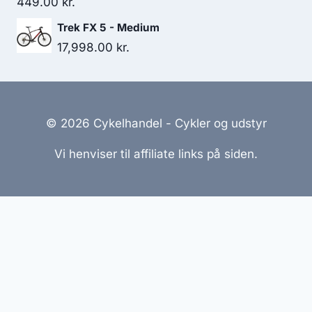
449.00
kr.
Trek FX 5 - Medium
17,998.00
kr.
© 2026 Cykelhandel - Cykler og udstyr
Vi henviser til affiliate links på siden.
Hjemmesider Til Salg
|
Hjemmeside Udvikling
|
Online
Tilbud
Denne side kan være skabt med AI! Indholdet er
genereret med henblik på at informere og inspirere,
men vi anbefaler altid at dobbelttjekke vigtige