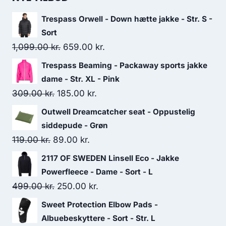
Trespass Orwell - Down hætte jakke - Str. S -
Sort
Original
Current
1,099.00
kr.
659.00
kr.
price
price
Trespass Beaming - Packaway sports jakke
was:
is:
dame - Str. XL - Pink
1,099.00 kr..
659.00 kr..
Original
Current
309.00
kr.
185.00
kr.
price
price
Outwell Dreamcatcher seat - Oppustelig
was:
is:
siddepude - Grøn
309.00 kr..
185.00 kr..
Original
Current
119.00
kr.
89.00
kr.
price
price
2117 OF SWEDEN Linsell Eco - Jakke
was:
is:
Powerfleece - Dame - Sort - L
119.00 kr..
89.00 kr..
Original
Current
499.00
kr.
250.00
kr.
price
price
Sweet Protection Elbow Pads -
was:
is:
Albuebeskyttere - Sort - Str. L