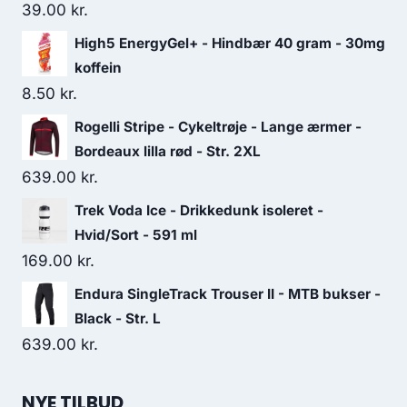
39.00
kr.
High5 EnergyGel+ - Hindbær 40 gram - 30mg
koffein
8.50
kr.
Rogelli Stripe - Cykeltrøje - Lange ærmer -
Bordeaux lilla rød - Str. 2XL
639.00
kr.
Trek Voda Ice - Drikkedunk isoleret -
Hvid/Sort - 591 ml
169.00
kr.
Endura SingleTrack Trouser II - MTB bukser -
Black - Str. L
639.00
kr.
NYE TILBUD