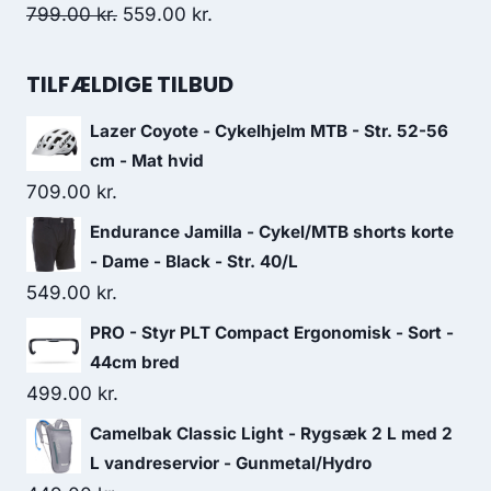
499.00 kr..
250.00 kr..
Original
Current
799.00
kr.
559.00
kr.
price
price
was:
is:
TILFÆLDIGE TILBUD
799.00 kr..
559.00 kr..
Lazer Coyote - Cykelhjelm MTB - Str. 52-56
cm - Mat hvid
709.00
kr.
Endurance Jamilla - Cykel/MTB shorts korte
- Dame - Black - Str. 40/L
549.00
kr.
PRO - Styr PLT Compact Ergonomisk - Sort -
44cm bred
499.00
kr.
Camelbak Classic Light - Rygsæk 2 L med 2
L vandreservior - Gunmetal/Hydro