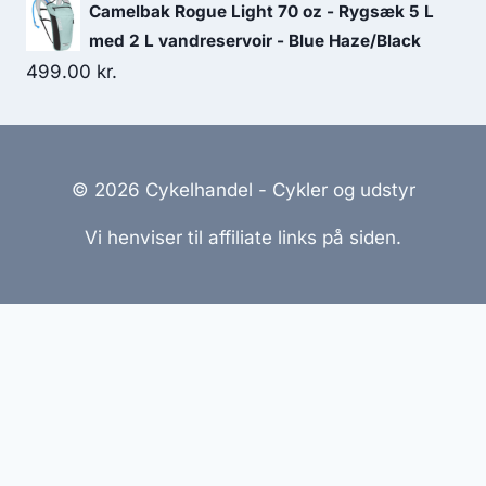
Camelbak Rogue Light 70 oz - Rygsæk 5 L
med 2 L vandreservoir - Blue Haze/Black
499.00
kr.
© 2026 Cykelhandel - Cykler og udstyr
Vi henviser til affiliate links på siden.
Hjemmesider Til Salg
|
Hjemmeside Udvikling
|
Online
Tilbud
Denne side kan være skabt med AI! Indholdet er
genereret med henblik på at informere og inspirere,
men vi anbefaler altid at dobbelttjekke vigtige