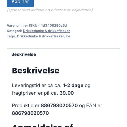
Køb her
(sponsoreret indhold og priserne er vejledende)
Varenummer (SKU):
4d3408280a5d
Kategori:
Drikkedunke & drikkeflasker
Tags:
Drikkedunke & drikkeflasker
,
los
Beskrivelse
Beskrivelse
Leveringstid er på ca.
1-2 dage
og
fragtprisen er på ca.
39.00
Produktid er
886798020570
og EAN er
886798020570