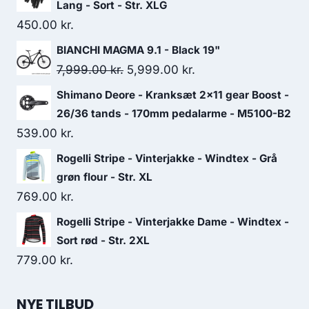
Lang - Sort - Str. XLG
450.00
kr.
BIANCHI MAGMA 9.1 - Black 19"
Original
Current
7,999.00
kr.
5,999.00
kr.
price
price
Shimano Deore - Kranksæt 2x11 gear Boost -
was:
is:
26/36 tands - 170mm pedalarme - M5100-B2
7,999.00 kr..
5,999.00 kr..
539.00
kr.
Rogelli Stripe - Vinterjakke - Windtex - Grå
grøn flour - Str. XL
769.00
kr.
Rogelli Stripe - Vinterjakke Dame - Windtex -
Sort rød - Str. 2XL
779.00
kr.
NYE TILBUD