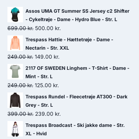
Assos UMA GT Summer SS Jersey c2 Shifter
- Cykeltrøje - Dame - Hydro Blue - Str. L
Original
Current
699.00
kr.
500.00
kr.
price
price
Trespass Hattie - Hættetrøje - Dame -
was:
is:
Nectarin - Str. XXL
699.00 kr..
500.00 kr..
Original
Current
249.00
kr.
149.00
kr.
price
price
2117 OF SWEDEN Linghem - T-Shirt - Dame -
was:
is:
Mint - Str. L
249.00 kr..
149.00 kr..
Original
Current
249.00
kr.
125.00
kr.
price
price
Trespass Rundel - Fleecetrøje AT300 - Dark
was:
is:
Grey - Str. L
249.00 kr..
125.00 kr..
Original
Current
399.00
kr.
239.00
kr.
price
price
Trespass Broadcast - Ski jakke dame - Str.
was:
is:
XL - Hvid