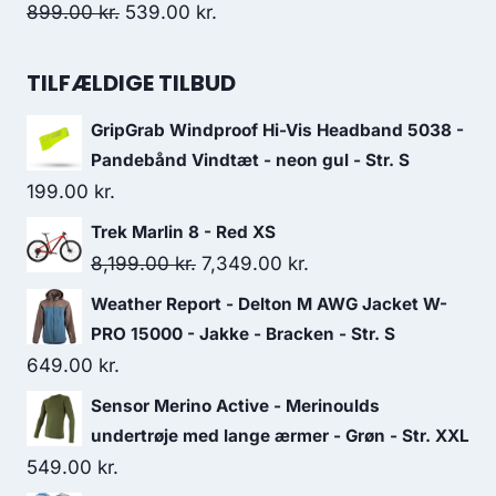
399.00 kr..
239.00 kr..
Original
Current
899.00
kr.
539.00
kr.
price
price
was:
is:
TILFÆLDIGE TILBUD
899.00 kr..
539.00 kr..
GripGrab Windproof Hi-Vis Headband 5038 -
Pandebånd Vindtæt - neon gul - Str. S
199.00
kr.
Trek Marlin 8 - Red XS
Original
Current
8,199.00
kr.
7,349.00
kr.
price
price
Weather Report - Delton M AWG Jacket W-
was:
is:
PRO 15000 - Jakke - Bracken - Str. S
8,199.00 kr..
7,349.00 kr..
649.00
kr.
Sensor Merino Active - Merinoulds
undertrøje med lange ærmer - Grøn - Str. XXL
549.00
kr.