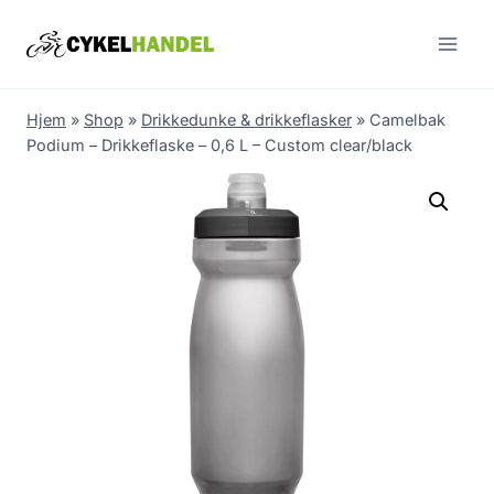
Skip
to
content
Hjem
»
Shop
»
Drikkedunke & drikkeflasker
»
Camelbak
Podium – Drikkeflaske – 0,6 L – Custom clear/black