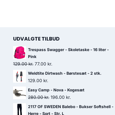
UDVALGTE TILBUD
Trespass Swagger - Skoletaske - 16 liter -
Pink
Original
Current
129.00
kr.
77.00
kr.
price
price
Weldtite Dirtwash - Børstesæt - 2 stk.
was:
is:
129.00
kr.
129.00 kr..
77.00 kr..
Easy Camp - Nova - Kogesæt
Original
Current
280.00
kr.
196.00
kr.
price
price
2117 OF SWEDEN Balebo - Bukser Softshell -
was:
is:
Herre - Sort - Str. L