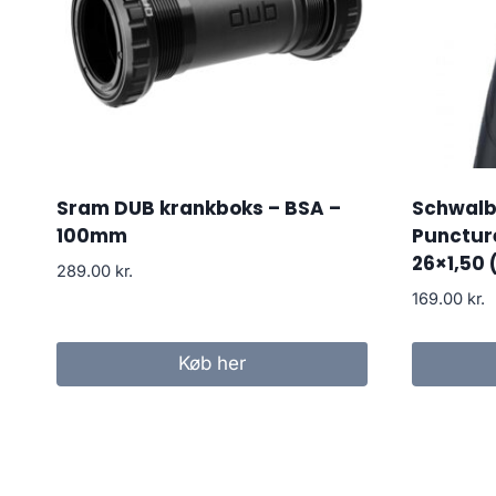
Sram DUB krankboks – BSA –
Schwalbe
100mm
Punctur
26×1,50 
289.00
kr.
169.00
kr.
Køb her