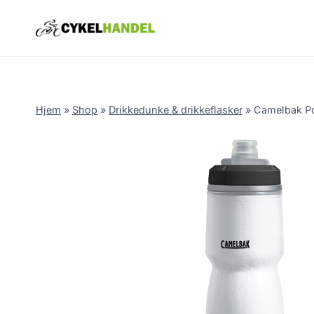
Skip
to
content
Hjem
»
Shop
»
Drikkedunke & drikkeflasker
»
Camelbak Pod