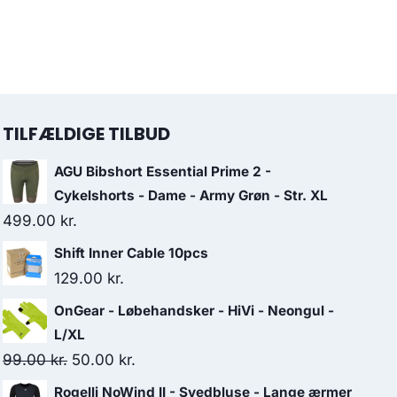
TILFÆLDIGE TILBUD
AGU Bibshort Essential Prime 2 -
Cykelshorts - Dame - Army Grøn - Str. XL
499.00
kr.
Shift Inner Cable 10pcs
129.00
kr.
OnGear - Løbehandsker - HiVi - Neongul -
L/XL
Original
Current
99.00
kr.
50.00
kr.
price
price
Rogelli NoWind II - Svedbluse - Lange ærmer