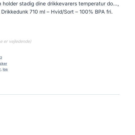
 holder stadig dine drikkevarers temperatur do…,
 Drikkedunk 710 ml – Hvid/Sort – 100% BPA fri.
ne er vejledende)
2
sker
r
,
los