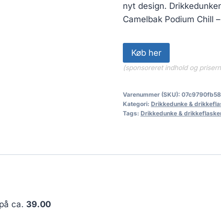
nyt design. Drikkedunken
Camelbak Podium Chill –
Køb her
(sponsoreret indhold og priser
Varenummer (SKU):
07c9790fb58
Kategori:
Drikkedunke & drikkefla
Tags:
Drikkedunke & drikkeflaske
 på ca.
39.00