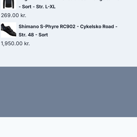
was:
is:
- Sort - Str. L-XL
99.00 kr..
50.00 kr..
269.00
kr.
Shimano S-Phyre RC902 - Cykelsko Road -
Str. 48 - Sort
1,950.00
kr.
bud