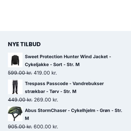
NYE TILBUD
Sweet Protection Hunter Wind Jacket -
Cykeljakke - Sort - Str. M
Original
Current
599.00
kr.
419.00
kr.
price
price
Trespass Passcode - Vandrebukser
was:
is:
strækbar - Tørv - Str. M
599.00 kr..
419.00 kr..
Original
Current
449.00
kr.
269.00
kr.
price
price
Abus StormChaser - Cykelhjelm - Grøn - Str.
was:
is:
M
449.00 kr..
269.00 kr..
Original
Current
905.00
kr.
600.00
kr.