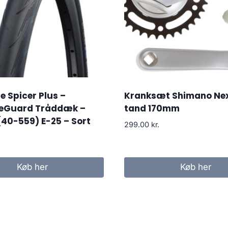
 Spicer Plus –
Kranksæt Shimano Ne
eGuard Tråddæk –
tand 170mm
(40-559) E-25 – Sort
299.00
kr.
Køb her
Køb her