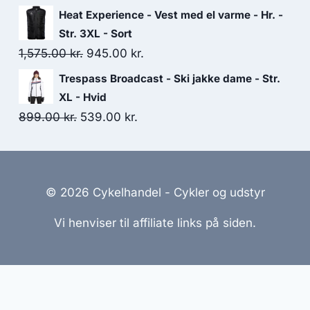
price
price
Heat Experience - Vest med el varme - Hr. -
was:
is:
Str. 3XL - Sort
905.00 kr..
600.00 kr..
Original
Current
1,575.00
kr.
945.00
kr.
price
price
Trespass Broadcast - Ski jakke dame - Str.
was:
is:
XL - Hvid
1,575.00 kr..
945.00 kr..
Original
Current
899.00
kr.
539.00
kr.
price
price
was:
is:
899.00 kr..
539.00 kr..
© 2026 Cykelhandel - Cykler og udstyr
Vi henviser til affiliate links på siden.
emmesider Til Salg
|
Hjemmeside Udvikling
|
Online Til