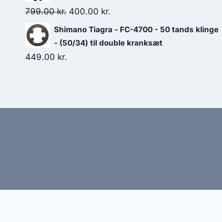
280.00 kr..
196.00 kr..
Original
Current
799.00
kr.
400.00
kr.
price
price
Shimano Tiagra - FC-4700 - 50 tands klinge
was:
is:
- (50/34) til double kranksæt
799.00 kr..
400.00 kr..
449.00
kr.
Hj