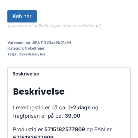
Køb her
(sponsoreret indhold og priserne er vejledende)
Varenummer (SKU):
353aa6b01a54
Kategori:
Cykeltrøjer
Tags:
Cykeltrøjer
,
los
Beskrivelse
Beskrivelse
Leveringstid er på ca.
1-2 dage
og
fragtprisen er på ca.
39.00
Produktid er
5715182577909
og EAN er
5715182577909