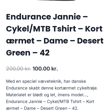
Endurance Jannie –
Cykel/MTB Tshirt – Kort
ærmet – Dame – Desert
Green – 42
Original
Current
200.00
kr.
100.00
kr.
price
price
Med en speciel væveteknik, har danske
was:
is:
Endurance skabt denne kortærmet cykeltrøje.
200.00 kr..
100.00 kr..
Materialet er blødt og let, imens model…,
Endurance Jannie – Cykel/MTB Tshirt – Kort
ærmet – Dame – Desert Green – 42.