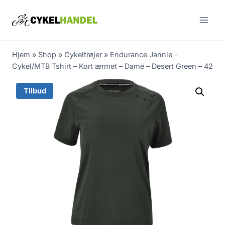
Skip
to
content
Hjem
»
Shop
»
Cykeltrøjer
»
Endurance Jannie –
Cykel/MTB Tshirt – Kort ærmet – Dame – Desert Green – 42
Tilbud