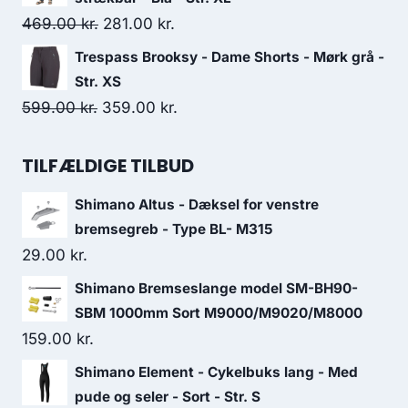
275.00 kr..
165.00 kr..
Original
Current
469.00
kr.
281.00
kr.
price
price
Trespass Brooksy - Dame Shorts - Mørk grå -
was:
is:
Str. XS
469.00 kr..
281.00 kr..
Original
Current
599.00
kr.
359.00
kr.
price
price
was:
is:
TILFÆLDIGE TILBUD
599.00 kr..
359.00 kr..
Shimano Altus - Dæksel for venstre
bremsegreb - Type BL- M315
29.00
kr.
Shimano Bremseslange model SM-BH90-
SBM 1000mm Sort M9000/M9020/M8000
159.00
kr.
Shimano Element - Cykelbuks lang - Med
pude og seler - Sort - Str. S