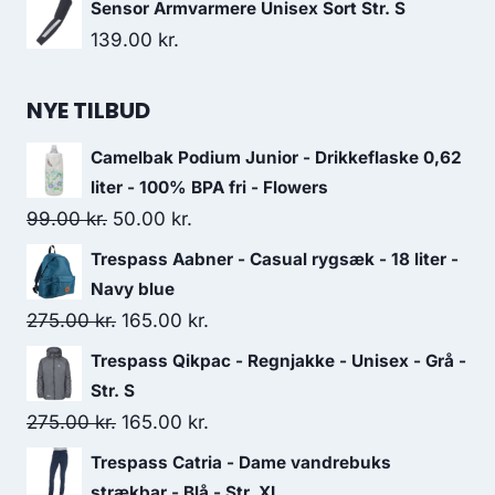
Sensor Armvarmere Unisex Sort Str. S
139.00
kr.
NYE TILBUD
Camelbak Podium Junior - Drikkeflaske 0,62
liter - 100% BPA fri - Flowers
Original
Current
99.00
kr.
50.00
kr.
price
price
Trespass Aabner - Casual rygsæk - 18 liter -
was:
is:
Navy blue
99.00 kr..
50.00 kr..
Original
Current
275.00
kr.
165.00
kr.
price
price
Trespass Qikpac - Regnjakke - Unisex - Grå -
was:
is:
Str. S
275.00 kr..
165.00 kr..
Original
Current
275.00
kr.
165.00
kr.
price
price
Trespass Catria - Dame vandrebuks
was:
is:
strækbar - Blå - Str. XL