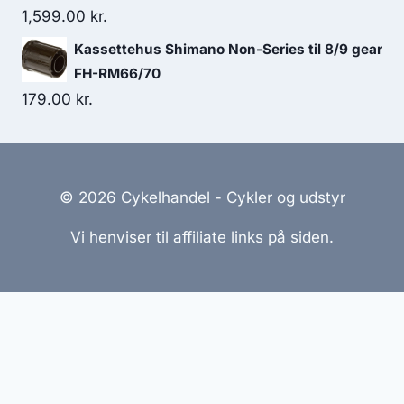
1,599.00
kr.
Kassettehus Shimano Non-Series til 8/9 gear
FH-RM66/70
179.00
kr.
© 2026 Cykelhandel - Cykler og udstyr
Vi henviser til affiliate links på siden.
Hjemmesider Til Salg
|
Hjemmeside Udvikling
|
Online
Tilbud
Denne side kan være skabt med AI! Indholdet er