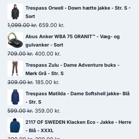
Trespass Orwell - Down hætte jakke - Str. S -
Sort
Original
Current
1,099.00
kr.
659.00
kr.
price
price
Abus Anker WBA 75 GRANIT™ - Væg- og
was:
is:
gulvanker - Sort
1,099.00 kr..
659.00 kr..
Original
Current
709.00
kr.
400.00
kr.
price
price
Trespass Zulu - Dame Adventure buks -
was:
is:
Mørk Grå - Str. S
709.00 kr..
400.00 kr..
Original
Current
309.00
kr.
185.00
kr.
price
price
Trespass Matilda - Dame Softshell jakke- Blå
was:
is:
- Str. S
309.00 kr..
185.00 kr..
Original
Current
599.00
kr.
359.00
kr.
price
price
2117 OF SWEDEN Klacken Eco - Jakke - Herre
was:
is:
- Blå - XXXL
599.00 kr..
359.00 kr..