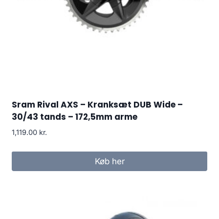
Sram Rival AXS – Kranksæt DUB Wide –
30/43 tands – 172,5mm arme
1,119.00
kr.
Køb her