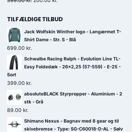
Original
Current
399.00
kr.
200.00
kr.
price
price
was:
is:
TILFÆLDIGE TILBUD
399.00 kr..
200.00 kr..
Jack Wolfskin Winther logo - Langærmet T-
Shirt Dame - Str. S - Blå
699.00
kr.
Schwalbe Racing Ralph - Evolution Line TL-
Easy Foldedæk - 26x2,25 (57-559) - E-25 -
Sort
399.00
kr.
absoluteBLACK Styrpropper - Aluminium - 2
stk - Grå
89.00
kr.
Shimano Nexus - Bagnav med 8 gear og til
skivebremse - Type: SG-C60018-D-AL - Sølv