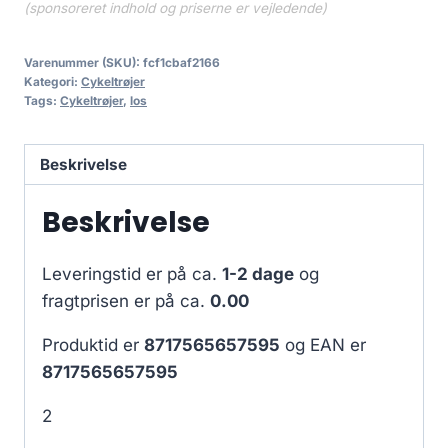
(sponsoreret indhold og priserne er vejledende)
Varenummer (SKU):
fcf1cbaf2166
Kategori:
Cykeltrøjer
Tags:
Cykeltrøjer
,
los
Beskrivelse
Beskrivelse
Leveringstid er på ca.
1-2 dage
og
fragtprisen er på ca.
0.00
Produktid er
8717565657595
og EAN er
8717565657595
2