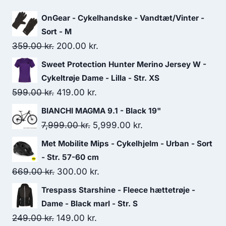
OnGear - Cykelhandske - Vandtæt/Vinter -
Sort - M
Original
Current
359.00
kr.
200.00
kr.
price
price
Sweet Protection Hunter Merino Jersey W -
was:
is:
Cykeltrøje Dame - Lilla - Str. XS
359.00 kr..
200.00 kr..
Original
Current
599.00
kr.
419.00
kr.
price
price
BIANCHI MAGMA 9.1 - Black 19"
was:
is:
Original
Current
7,999.00
kr.
5,999.00
kr.
599.00 kr..
419.00 kr..
price
price
Met Mobilite Mips - Cykelhjelm - Urban - Sort
was:
is:
- Str. 57-60 cm
7,999.00 kr..
5,999.00 kr..
Original
Current
669.00
kr.
300.00
kr.
price
price
Trespass Starshine - Fleece hættetrøje -
was:
is:
Dame - Black marl - Str. S
669.00 kr..
300.00 kr..
Original
Current
249.00
kr.
149.00
kr.