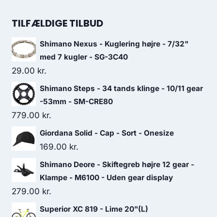
price
price
was:
is:
TILFÆLDIGE TILBUD
249.00 kr..
149.00 kr..
Shimano Nexus - Kuglering højre - 7/32"
med 7 kugler - SG-3C40
29.00
kr.
Shimano Steps - 34 tands klinge - 10/11 gear
-53mm - SM-CRE80
779.00
kr.
Giordana Solid - Cap - Sort - Onesize
169.00
kr.
Shimano Deore - Skiftegreb højre 12 gear -
Klampe - M6100 - Uden gear display
279.00
kr.
Superior XC 819 - Lime 20"(L)