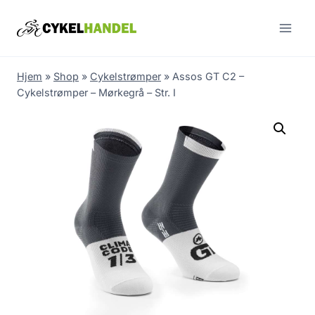
Skip
to
content
Hjem
»
Shop
»
Cykelstrømper
»
Assos GT C2 –
Cykelstrømper – Mørkegrå – Str. I