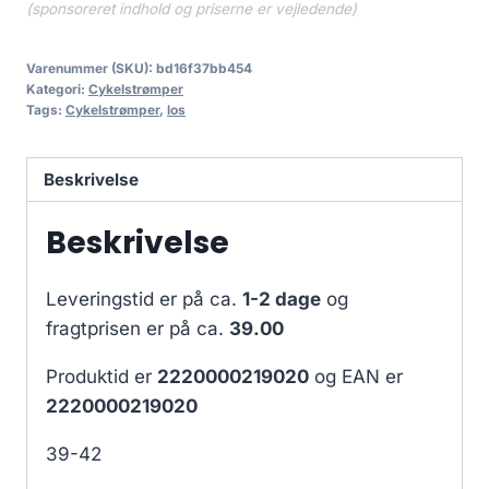
(sponsoreret indhold og priserne er vejledende)
Varenummer (SKU):
bd16f37bb454
Kategori:
Cykelstrømper
Tags:
Cykelstrømper
,
los
Beskrivelse
Beskrivelse
Leveringstid er på ca.
1-2 dage
og
fragtprisen er på ca.
39.00
Produktid er
2220000219020
og EAN er
2220000219020
39-42