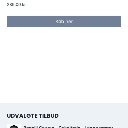
289.00
kr.
Køb her
UDVALGTE TILBUD
Rogelli Course - Cykeltrøje - Lange ærmer -