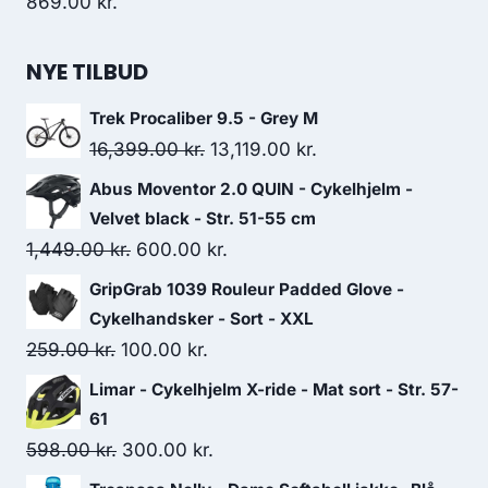
869.00
kr.
NYE TILBUD
Trek Procaliber 9.5 - Grey M
Original
Current
16,399.00
kr.
13,119.00
kr.
price
price
Abus Moventor 2.0 QUIN - Cykelhjelm -
was:
is:
Velvet black - Str. 51-55 cm
16,399.00 kr..
13,119.00 kr..
Original
Current
1,449.00
kr.
600.00
kr.
price
price
GripGrab 1039 Rouleur Padded Glove -
was:
is:
Cykelhandsker - Sort - XXL
1,449.00 kr..
600.00 kr..
Original
Current
259.00
kr.
100.00
kr.
price
price
Limar - Cykelhjelm X-ride - Mat sort - Str. 57-
was:
is:
61
259.00 kr..
100.00 kr..
Original
Current
598.00
kr.
300.00
kr.
price
price