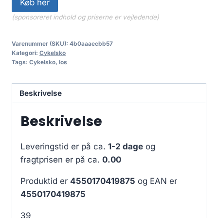
Køb her
(sponsoreret indhold og priserne er vejledende)
Varenummer (SKU):
4b0aaaecbb57
Kategori:
Cykelsko
Tags:
Cykelsko
,
los
Beskrivelse
Beskrivelse
Leveringstid er på ca.
1-2 dage
og
fragtprisen er på ca.
0.00
Produktid er
4550170419875
og EAN er
4550170419875
39