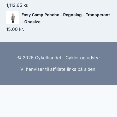
1,112.65
kr.
Easy Camp Poncho - Regnslag - Transperant
- Onesize
15.00
kr.
© 2026 Cykelhandel - Cykler og udstyr
Vi henviser til affiliate links på siden.
Hjemmesider Til Salg
|
Hjemmeside Udvikling
|
Online
Tilbud
Denne side kan være skabt med AI! Indholdet er