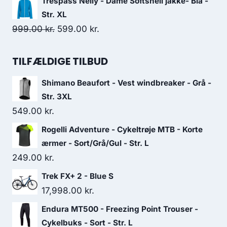
Trespass Nelly - Dame Softshell jakke- Blå -
was:
is:
Str. XL
598.00 kr..
300.00 kr..
Original
Current
999.00
kr.
599.00
kr.
price
price
was:
is:
TILFÆLDIGE TILBUD
999.00 kr..
599.00 kr..
Shimano Beaufort - Vest windbreaker - Grå -
Str. 3XL
549.00
kr.
Rogelli Adventure - Cykeltrøje MTB - Korte
ærmer - Sort/Grå/Gul - Str. L
249.00
kr.
Trek FX+ 2 - Blue S
17,998.00
kr.
Endura MT500 - Freezing Point Trouser -
Cykelbuks - Sort - Str. L