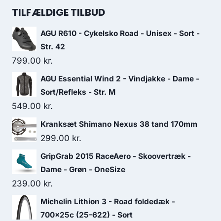
was:
is:
TILFÆLDIGE TILBUD
999.00 kr..
599.00 kr..
AGU R610 - Cykelsko Road - Unisex - Sort -
Str. 42
799.00
kr.
AGU Essential Wind 2 - Vindjakke - Dame -
Sort/Refleks - Str. M
549.00
kr.
Kranksæt Shimano Nexus 38 tand 170mm
299.00
kr.
GripGrab 2015 RaceAero - Skoovertræk -
Dame - Grøn - OneSize
239.00
kr.
Michelin Lithion 3 - Road foldedæk -
700x25c (25-622) - Sort