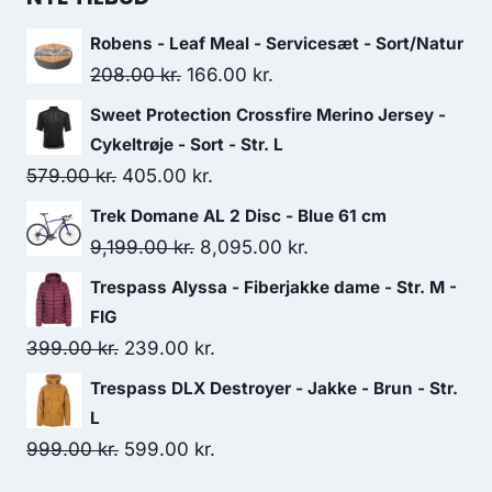
Robens - Leaf Meal - Servicesæt - Sort/Natur
Original
Current
208.00
kr.
166.00
kr.
price
price
Sweet Protection Crossfire Merino Jersey -
was:
is:
Cykeltrøje - Sort - Str. L
208.00 kr..
166.00 kr..
Original
Current
579.00
kr.
405.00
kr.
price
price
Trek Domane AL 2 Disc - Blue 61 cm
was:
is:
Original
Current
9,199.00
kr.
8,095.00
kr.
579.00 kr..
405.00 kr..
price
price
Trespass Alyssa - Fiberjakke dame - Str. M -
was:
is:
FIG
9,199.00 kr..
8,095.00 kr..
Original
Current
399.00
kr.
239.00
kr.
price
price
Trespass DLX Destroyer - Jakke - Brun - Str.
was:
is:
L
399.00 kr..
239.00 kr..
Original
Current
999.00
kr.
599.00
kr.
price
price