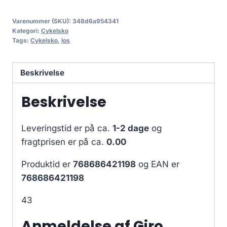
Varenummer (SKU):
348d6a954341
Kategori:
Cykelsko
Tags:
Cykelsko
,
los
Beskrivelse
Beskrivelse
Leveringstid er på ca.
1-2 dage
og
fragtprisen er på ca.
0.00
Produktid er
768686421198
og EAN er
768686421198
43
Anmeldelse af Giro