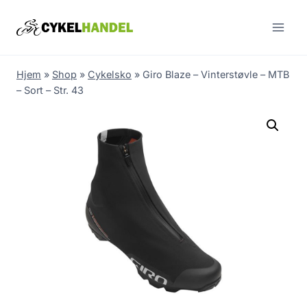
Skip
to
content
Hjem
»
Shop
»
Cykelsko
»
Giro Blaze – Vinterstøvle – MTB
– Sort – Str. 43