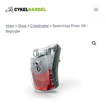
Skip
to
content
Hjem
»
Shop
»
Cykellygter
»
Spanninga Pixeo XB –
Baglygte