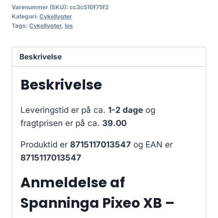
Varenummer (SKU):
cc3c510f75f2
Kategori:
Cykellygter
Tags:
Cykellygter
,
los
Beskrivelse
Beskrivelse
Leveringstid er på ca.
1-2 dage
og
fragtprisen er på ca.
39.00
Produktid er
8715117013547
og EAN er
8715117013547
Anmeldelse af
Spanninga Pixeo XB –