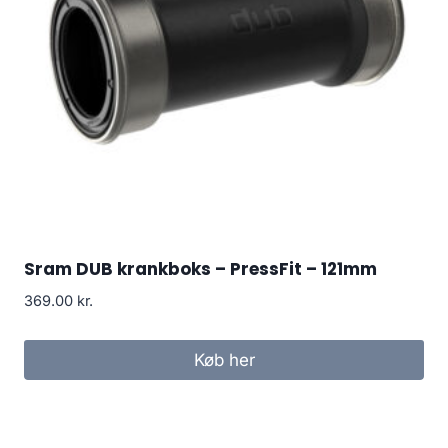
Sram DUB krankboks – PressFit – 121mm
369.00
kr.
Køb her