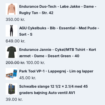
240.00 kr..
144.00 kr..
Endurance Duo-Tech - Løbe Jakke - Dame -
Rugby Tan - Str. 42
350.00
kr.
AGU Cykelbuks - Bib - Essential - Med Pude -
Sort - S
649.00
kr.
Endurance Jannie - Cykel/MTB Tshirt - Kort
ærmet - Dame - Desert Green - 40
Original
Current
200.00
kr.
100.00
kr.
price
price
Park Tool VP-1 - Lappegrej - Lim og lapper
was:
is:
45.00
kr.
200.00 kr..
100.00 kr..
Schwalbe slange 12 1/2 x 2.1/4 med 45
graders bøjning Auto ventil AV1
39.00
kr.