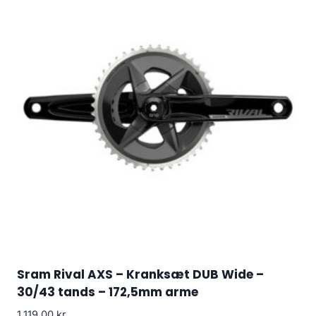
Sram Rival AXS – Kranksæt DUB Wide –
30/43 tands – 172,5mm arme
1,119.00
kr.