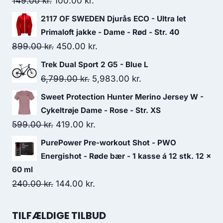
Original
Current
149.00
kr.
100.00
kr.
price
price
2117 OF SWEDEN Djurås ECO - Ultra let
was:
is:
Primaloft jakke - Dame - Rød - Str. 40
149.00 kr..
100.00 kr..
Original
Current
899.00
kr.
450.00
kr.
price
price
Trek Dual Sport 2 G5 - Blue L
was:
is:
Original
Current
6,799.00
kr.
5,983.00
kr.
899.00 kr..
450.00 kr..
price
price
Sweet Protection Hunter Merino Jersey W -
was:
is:
Cykeltrøje Dame - Rose - Str. XS
6,799.00 kr..
5,983.00 kr..
Original
Current
599.00
kr.
419.00
kr.
price
price
PurePower Pre-workout Shot - PWO
was:
is:
Energishot - Røde bær - 1 kasse á 12 stk. 12 x
599.00 kr..
419.00 kr..
60 ml
Original
Current
240.00
kr.
144.00
kr.
price
price
was:
is:
TILFÆLDIGE TILBUD