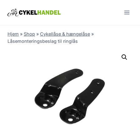
Skip
to
content
Hjem
»
Shop
»
Cykellåse & hængelåse
»
Låsemonteringsbeslag til ringlås