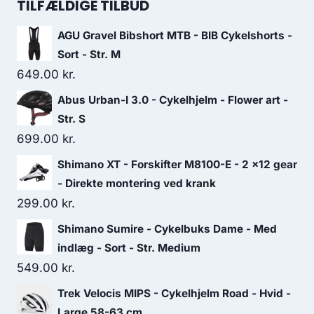
was:
is:
TILFÆLDIGE TILBUD
399.00 kr..
239.00 kr..
AGU Gravel Bibshort MTB - BIB Cykelshorts -
Sort - Str. M
649.00
kr.
Abus Urban-I 3.0 - Cykelhjelm - Flower art -
Str. S
699.00
kr.
Shimano XT - Forskifter M8100-E - 2 x12 gear
- Direkte montering ved krank
299.00
kr.
Shimano Sumire - Cykelbuks Dame - Med
indlæg - Sort - Str. Medium
549.00
kr.
Trek Velocis MIPS - Cykelhjelm Road - Hvid -
Large 58-63 cm