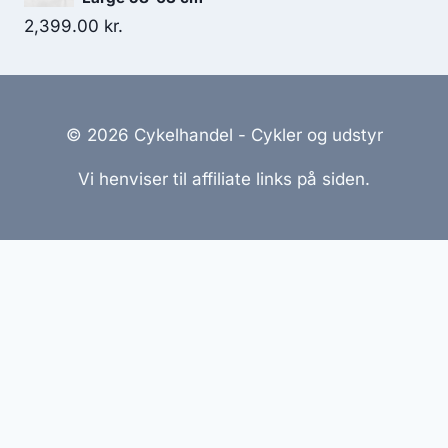
2,399.00
kr.
© 2026 Cykelhandel - Cykler og udstyr
Vi henviser til affiliate links på siden.
Hjemmesider Til Salg
|
Hjemmeside Udvikling
|
Online
Tilbud
Denne side kan være skabt med AI! Indholdet er
genereret med henblik på at informere og inspirere,
men vi anbefaler altid at dobbelttjekke vigtige
oplysninger.