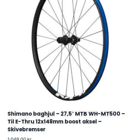
Shimano baghjul – 27,5″ MTB WH-MT500 –
Til E-Thru 12x148mm boost aksel –
Skivebremser
1,049.00
kr.