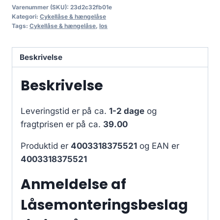
Varenummer (SKU):
23d2c32fb01e
Kategori:
Cykellåse & hængelåse
Tags:
Cykellåse & hængelåse
,
los
Beskrivelse
Beskrivelse
Leveringstid er på ca.
1-2 dage
og
fragtprisen er på ca.
39.00
Produktid er
4003318375521
og EAN er
4003318375521
Anmeldelse af
Låsemonteringsbeslag