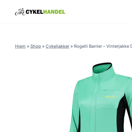
Skip
to
content
Hjem
»
Shop
»
Cykeljakker
»
Rogelli Barrier – Vinterjakke