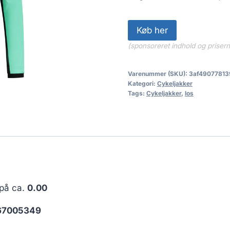
Køb her
(sponsoreret indhold og priser
Varenummer (SKU):
3af49077813
Kategori:
Cykeljakker
Tags:
Cykeljakker
,
los
 på ca.
0.00
67005349