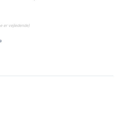
ne er vejledende)
9