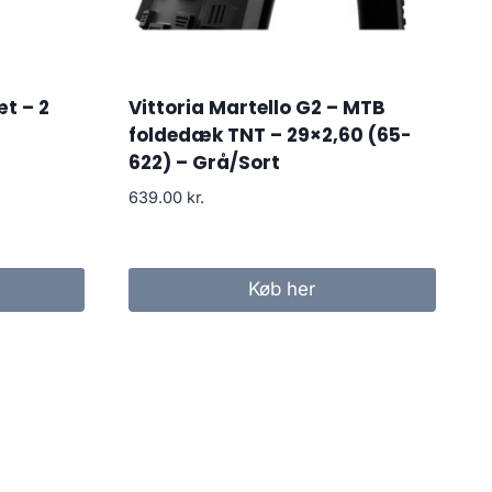
t – 2
Vittoria Martello G2 – MTB
foldedæk TNT – 29×2,60 (65-
622) – Grå/Sort
639.00
kr.
Køb her