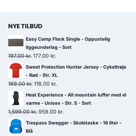
NYE TILBUD
Easy Camp Flock Single - Oppustelig
liggeunderlag - Sort
Original
Current
197.00
kr.
177.00
kr.
price
price
Sweet Protection Hunter Jersey - Cykeltrøje
was:
is:
- Rød - Str. XL
197.00 kr..
177.00 kr..
Original
Current
169.00
kr.
118.00
kr.
price
price
Heat Experience - All mountain luffer med el
was:
is:
varme - Unisex - Str. S - Sort
169.00 kr..
118.00 kr..
Original
Current
1,599.00
kr.
959.00
kr.
price
price
Trespass Swagger - Skoletaske - 16 liter -
was:
is:
Blå