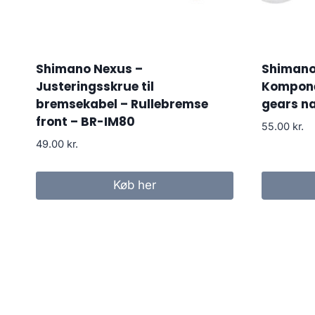
Shimano Nexus –
Shimano
Justeringsskrue til
Kompone
bremsekabel – Rullebremse
gears na
front – BR-IM80
55.00
kr.
49.00
kr.
Køb her