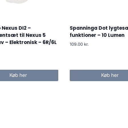
 Nexus DI2 –
Spanninga Dot lygtesæ
ntsæt til Nexus 5
funktioner – 10 Lumen
v – Elektronisk – 6R/6L
109.00
kr.
Køb her
Køb her