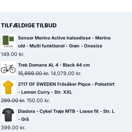
TILFÆLDIGE TILBUD
Sensor Merino Active halsedisse - Merino
uld - Multi funktionel - Grøn - Onesize
149.00
kr.
Trek Domane AL 4 - Black 44 cm
Original
Current
15,999.00
kr.
14,079.00
kr.
price
price
2117 OF SWEDEN Frösåker Pique - Poloshirt
was:
is:
- Lemon Curry - Str. XXL
15,999.00 kr..
14,079.00 kr..
Original
Current
299.00
kr.
150.00
kr.
price
price
Diadora - Cykel Trøje MTB - Loose fit - Str. L
was:
is:
- Grå
299.00 kr..
150.00 kr..
399.00
kr.