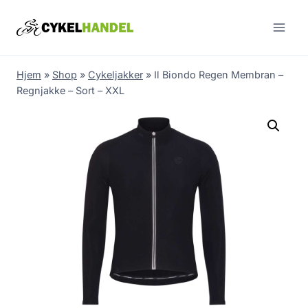
Skip
to
content
Hjem
»
Shop
»
Cykeljakker
»
Il Biondo Regen Membran –
Regnjakke – Sort – XXL