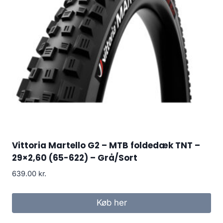
Vittoria Martello G2 – MTB foldedæk TNT –
29×2,60 (65-622) – Grå/Sort
639.00
kr.
Køb her