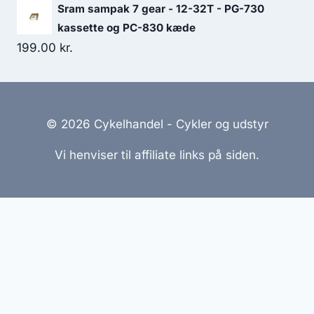
Sram sampak 7 gear - 12-32T - PG-730
kassette og PC-830 kæde
199.00
kr.
© 2026 Cykelhandel - Cykler og udstyr
Vi henviser til affiliate links på siden.
Hjemmesider Til Salg
|
Hjemmeside Udvikling
|
Online
Tilbud
Denne side kan være skabt med AI! Indholdet er
genereret med henblik på at informere og inspirere,
men vi anbefaler altid at dobbelttjekke vigtige