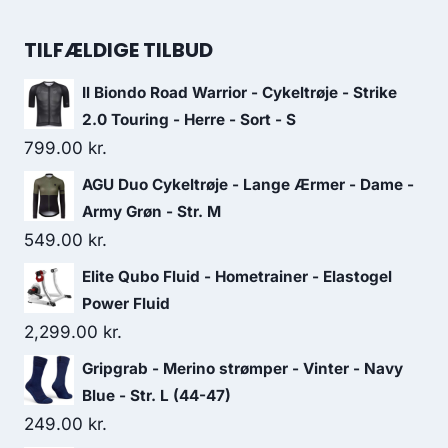
price
price
was:
is:
TILFÆLDIGE TILBUD
349.00 kr..
209.00 kr..
Il Biondo Road Warrior - Cykeltrøje - Strike
2.0 Touring - Herre - Sort - S
799.00
kr.
AGU Duo Cykeltrøje - Lange Ærmer - Dame -
Army Grøn - Str. M
549.00
kr.
Elite Qubo Fluid - Hometrainer - Elastogel
Power Fluid
2,299.00
kr.
Gripgrab - Merino strømper - Vinter - Navy
Blue - Str. L (44-47)
249.00
kr.