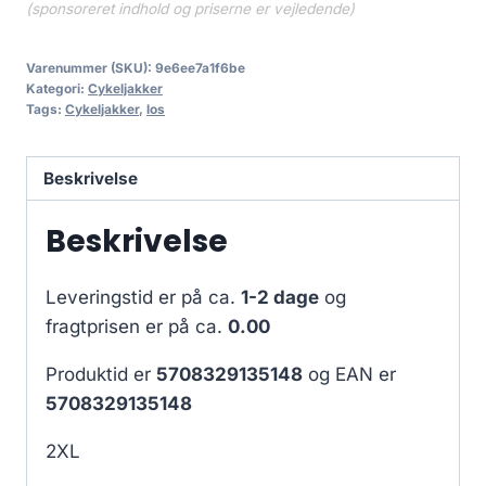
(sponsoreret indhold og priserne er vejledende)
Varenummer (SKU):
9e6ee7a1f6be
Kategori:
Cykeljakker
Tags:
Cykeljakker
,
los
Beskrivelse
Beskrivelse
Leveringstid er på ca.
1-2 dage
og
fragtprisen er på ca.
0.00
Produktid er
5708329135148
og EAN er
5708329135148
2XL