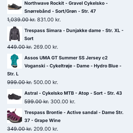
Northwave Rockit - Gravel Cykelsko -
Snørrebånd - Sort/Grøn - Str. 47
Original
Current
1,039.00
kr.
831.00
kr.
price
price
Trespass Simara - Dunjakke dame - Str. XL -
was:
is:
Sort
1,039.00 kr..
831.00 kr..
Original
Current
449.00
kr.
269.00
kr.
price
price
Assos UMA GT Summer SS Jersey c2
was:
is:
Voganski - Cykeltrøje - Dame - Hydro Blue -
449.00 kr..
269.00 kr..
Str. L
Original
Current
999.00
kr.
500.00
kr.
price
price
Astral - Cykelsko MTB - Atop - Sort - Str. 43
was:
is:
Original
Current
599.00
kr.
300.00
kr.
999.00 kr..
500.00 kr..
price
price
Trespass Brontie - Active sandal - Dame Str.
was:
is:
37 - Grape Wine
599.00 kr..
300.00 kr..
Original
Current
349.00
kr.
209.00
kr.