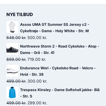
NYE TILBUD
Assos UMA GT Summer SS Jersey c2 -
Cykeltrøje - Dame - Holy White - Str. M
Original
Current
648.00
kr.
500.00
kr.
price
price
Northwave Storm 2 - Road Cykelsko - Atop -
was:
is:
Dame - Grå - Str. 41
648.00 kr..
500.00 kr..
Original
Current
899.00
kr.
719.00
kr.
price
price
Endurance Wori - Cykelsko Road - Velcro -
was:
is:
Hvid - Str. 38
899.00 kr..
719.00 kr..
Original
Current
499.00
kr.
300.00
kr.
price
price
Trespass Kinsley - Dame Softshell jakke- Blå
was:
is:
- Str. S
499.00 kr..
300.00 kr..
Original
Current
499.00
kr.
299.00
kr.