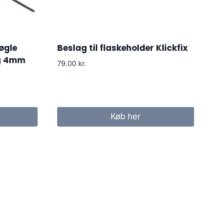
øgle
Beslag til flaskeholder Klickfix
og 4mm
79.00
kr.
Køb her