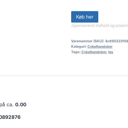
Køb her
(sponsoreret indhold og priser
Varenummer (SKU):
4c695323f0
Kategori:
Cykelhandsker
Tags:
Cykelhandsker
,
los
 på ca.
0.00
0892876