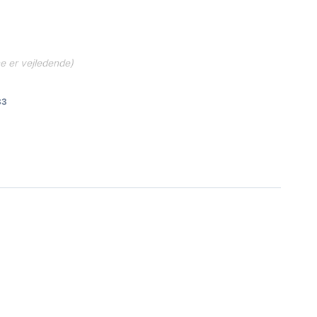
ne er vejledende)
83