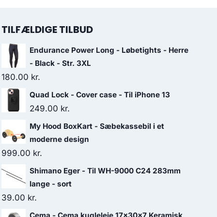
TILFÆLDIGE TILBUD
Endurance Power Long - Løbetights - Herre
- Black - Str. 3XL
180.00
kr.
Quad Lock - Cover case - Til iPhone 13
249.00
kr.
My Hood BoxKart - Sæbekassebil i et
moderne design
999.00
kr.
Shimano Eger - Til WH-9000 C24 283mm
lange - sort
39.00
kr.
Cema - Cema kugleleje 17x30x7 Keramisk