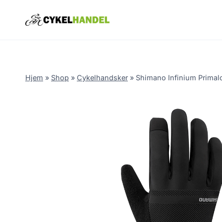
Skip
to
content
Hjem
»
Shop
»
Cykelhandsker
»
Shimano Infinium Primalof