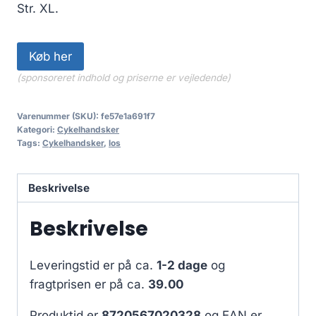
Str. XL.
Køb her
(sponsoreret indhold og priserne er vejledende)
Varenummer (SKU):
fe57e1a691f7
Kategori:
Cykelhandsker
Tags:
Cykelhandsker
,
los
Beskrivelse
Beskrivelse
Leveringstid er på ca.
1-2 dage
og
fragtprisen er på ca.
39.00
Produktid er
8720567020328
og EAN er