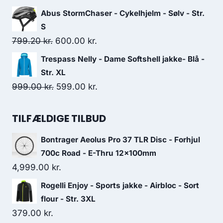
price
price
Abus StormChaser - Cykelhjelm - Sølv - Str.
was:
is:
S
469.00 kr..
328.00 kr..
Original
Current
799.20
kr.
600.00
kr.
price
price
Trespass Nelly - Dame Softshell jakke- Blå -
was:
is:
Str. XL
799.20 kr..
600.00 kr..
Original
Current
999.00
kr.
599.00
kr.
price
price
was:
is:
TILFÆLDIGE TILBUD
999.00 kr..
599.00 kr..
Bontrager Aeolus Pro 37 TLR Disc - Forhjul
700c Road - E-Thru 12x100mm
4,999.00
kr.
Rogelli Enjoy - Sports jakke - Airbloc - Sort
flour - Str. 3XL
379.00
kr.