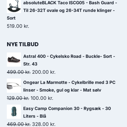
absoluteBLACK Taco ISCG05 - Bash Guard -
Til 26-32T ovale og 26-34T runde klinger -
Sort
519.00
kr.
NYE TILBUD
Astral 400 - Cykelsko Road - Buckle- Sort -
Str. 43
Original
Current
499.00
kr.
200.00
kr.
price
price
Ongear La Marmotte - Cykelbrille med 3 PC
was:
is:
linser - Smoke, gul og klar - Mat sølv
499.00 kr..
200.00 kr..
Original
Current
129.00
kr.
100.00
kr.
price
price
Easy Camp Companion 30 - Rygsæk - 30
was:
is:
Liters - Blå
129.00 kr..
100.00 kr..
Original
Current
469.00
kr.
328.00
kr.