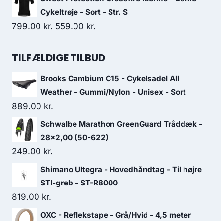
was:
is:
Cykeltrøje - Sort - Str. S
10,999.00 kr..
9,349.15 kr..
Original
Current
799.00
kr.
559.00
kr.
price
price
was:
is:
TILFÆLDIGE TILBUD
799.00 kr..
559.00 kr..
Brooks Cambium C15 - Cykelsadel All
Weather - Gummi/Nylon - Unisex - Sort
889.00
kr.
Schwalbe Marathon GreenGuard Tråddæk -
28x2,00 (50-622)
249.00
kr.
Shimano Ultegra - Hovedhåndtag - Til højre
STI-greb - ST-R8000
819.00
kr.
OXC - Reflekstape - Grå/Hvid - 4,5 meter