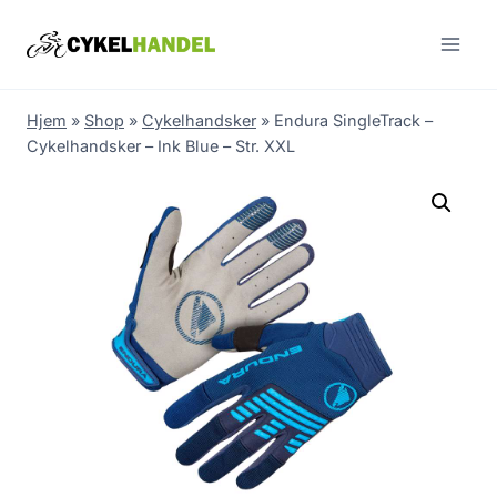
Skip
to
content
Hjem
»
Shop
»
Cykelhandsker
»
Endura SingleTrack –
Cykelhandsker – Ink Blue – Str. XXL