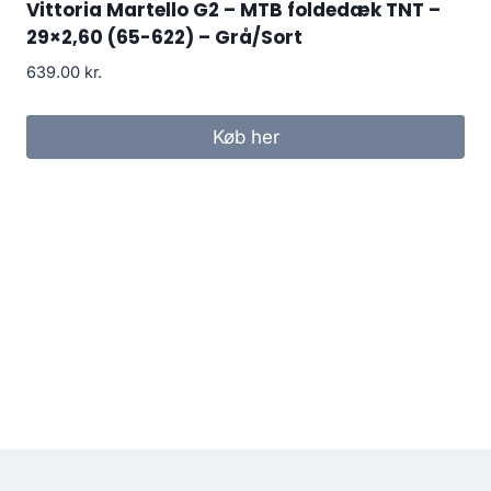
Vittoria Martello G2 – MTB foldedæk TNT –
29×2,60 (65-622) – Grå/Sort
639.00
kr.
Køb her