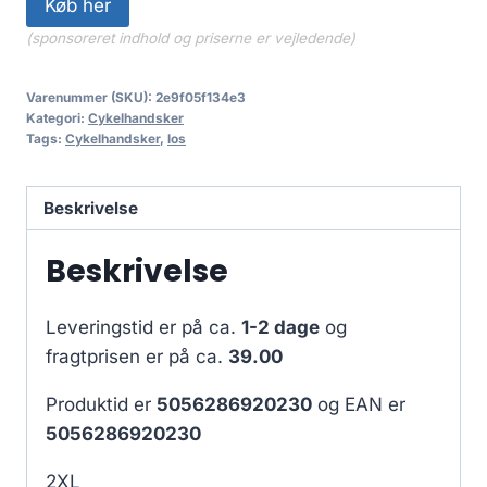
Køb her
(sponsoreret indhold og priserne er vejledende)
Varenummer (SKU):
2e9f05f134e3
Kategori:
Cykelhandsker
Tags:
Cykelhandsker
,
los
Beskrivelse
Beskrivelse
Leveringstid er på ca.
1-2 dage
og
fragtprisen er på ca.
39.00
Produktid er
5056286920230
og EAN er
5056286920230
2XL