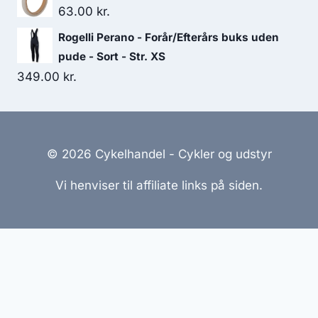
63.00
kr.
Rogelli Perano - Forår/Efterårs buks uden
pude - Sort - Str. XS
349.00
kr.
© 2026 Cykelhandel - Cykler og udstyr
Vi henviser til affiliate links på siden.
Hjemmesider Til Salg
|
Hjemmeside Udvikling
|
Online
Tilbud
Denne side kan være skabt med AI! Indholdet er