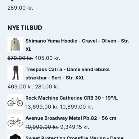
289.00
kr.
NYE TILBUD
Shimano Yama Hoodie - Gravel - Oliven - Str.
XL
Original
Current
579.00
kr.
405.00
kr.
price
price
Trespass Catria - Dame vandrebuks
was:
is:
strækbar - Sort - Str. XXL
579.00 kr..
405.00 kr..
Original
Current
469.00
kr.
281.00
kr.
price
price
Rock Machine Catherine CRB 30 - 19"/L
was:
is:
Original
Current
13,699.00
kr.
10,899.00
kr.
469.00 kr..
281.00 kr..
price
price
Avenue Broadway Metal Pb.82 - 56 cm
was:
is:
Original
Current
10,999.00
kr.
9,349.15
kr.
13,699.00 kr..
10,899.00 kr..
price
price
Sweet Protection Crossfire Merino - Dame