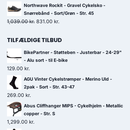
149.00 kr..
89.00 kr..
price
price
Northwave Rockit - Gravel Cykelsko -
was:
is:
Snørrebånd - Sort/Grøn - Str. 45
149.00 kr..
89.00 kr..
Original
Current
1,039.00
kr.
831.00
kr.
price
price
was:
is:
TILFÆLDIGE TILBUD
1,039.00 kr..
831.00 kr..
BikePartner - Støtteben - Justerbar - 24-29"
- Alu sort - til E-bike
129.00
kr.
AGU Vinter Cykelstrømper - Merino Uld -
2pak - Sort - Str. 43-47
269.00
kr.
Abus Cliffhanger MIPS - Cykelhjelm - Metallic
copper - Str. S
1,299.00
kr.