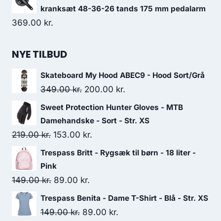
kranksæt 48-36-26 tands 175 mm pedalarm
369.00
kr.
NYE TILBUD
Skateboard My Hood ABEC9 - Hood Sort/Grå
Original
Current
349.00
kr.
200.00
kr.
price
price
Sweet Protection Hunter Gloves - MTB
was:
is:
Damehandske - Sort - Str. XS
349.00 kr..
200.00 kr..
Original
Current
219.00
kr.
153.00
kr.
price
price
Trespass Britt - Rygsæk til børn - 18 liter -
was:
is:
Pink
219.00 kr..
153.00 kr..
Original
Current
149.00
kr.
89.00
kr.
price
price
Trespass Benita - Dame T-Shirt - Blå - Str. XS
was:
is:
Original
Current
149.00
kr.
89.00
kr.