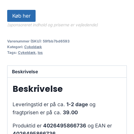
Køb her
(sponsoreret indhold og priserne er vejledende)
Varenummer (SKU):
59fbb7bd6593
Kategori:
Cykeldæk
Tags:
Cykeldæk
,
los
Beskrivelse
Beskrivelse
Leveringstid er på ca.
1-2 dage
og
fragtprisen er på ca.
39.00
Produktid er
4026495866736
og EAN er
4026495866736