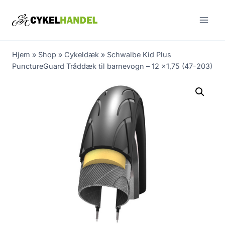
Skip
to
content
Hjem
»
Shop
»
Cykeldæk
»
Schwalbe Kid Plus
PunctureGuard Tråddæk til barnevogn – 12 x1,75 (47-203)