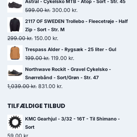
Astral - Cykelsko MTB - Atop - Sort - Str. 45
was:
is:
Original
Current
599.00
kr.
300.00
kr.
1,575.00 kr..
945.00 kr..
price
price
2117 OF SWEDEN Trollebo - Fleecetrøje - Half
was:
is:
Zip - Sort - Str. M
599.00 kr..
300.00 kr..
Original
Current
299.00
kr.
150.00
kr.
price
price
Trespass Alder - Rygsæk - 25 liter - Gul
was:
is:
Original
Current
199.00
kr.
119.00
kr.
299.00 kr..
150.00 kr..
price
price
Northwave Rockit - Gravel Cykelsko -
was:
is:
Snørrebånd - Sort/Grøn - Str. 47
199.00 kr..
119.00 kr..
Original
Current
1,039.00
kr.
831.00
kr.
price
price
was:
is:
TILFÆLDIGE TILBUD
1,039.00 kr..
831.00 kr..
KMC Gearhjul - 3/32 - 16T - Til Shimano -
Sort
59.00
kr.