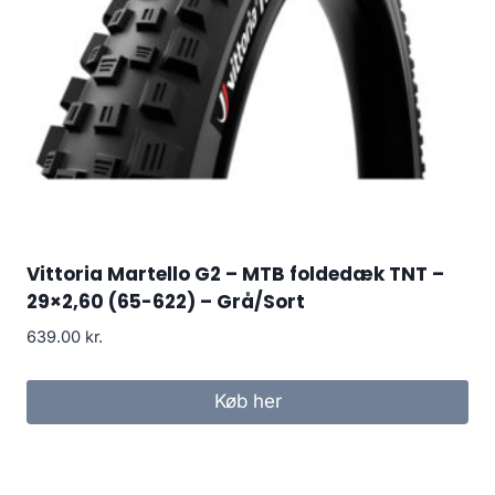
Vittoria Martello G2 – MTB foldedæk TNT –
29×2,60 (65-622) – Grå/Sort
639.00
kr.
Køb her