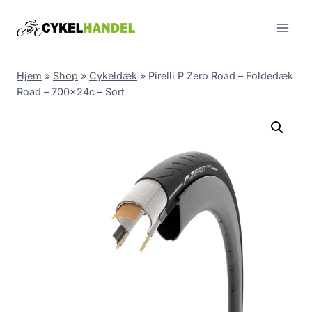
Skip
to
content
Hjem
»
Shop
»
Cykeldæk
»
Pirelli P Zero Road – Foldedæk
Road – 700x24c – Sort