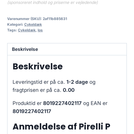
(sponsoreret indhold og priserne er vejledende)
Varenummer (SKU):
2af11b885631
Kategori:
Cykeldæk
Tags:
Cykeldæk
,
los
Beskrivelse
Beskrivelse
Leveringstid er på ca.
1-2 dage
og
fragtprisen er på ca.
0.00
Produktid er
8019227402117
og EAN er
8019227402117
Anmeldelse af Pirelli P