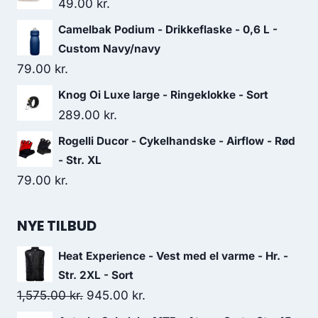
49.00
kr.
Camelbak Podium - Drikkeflaske - 0,6 L -
Custom Navy/navy
79.00
kr.
Knog Oi Luxe large - Ringeklokke - Sort
289.00
kr.
Rogelli Ducor - Cykelhandske - Airflow - Rød
- Str. XL
79.00
kr.
NYE TILBUD
Heat Experience - Vest med el varme - Hr. -
Str. 2XL - Sort
Original
Current
1,575.00
kr.
945.00
kr.
price
price