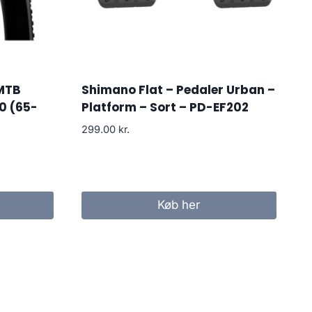
 MTB
Shimano Flat – Pedaler Urban –
0 (65-
Platform – Sort – PD-EF202
299.00
kr.
Køb her