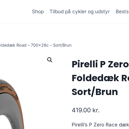
Shop
Tilbud på cykler og udstyr
Bests
 Foldedæk Road – 700x28c – Sort/Brun
Pirelli P Zer
Foldedæk R
Sort/Brun
419.00
kr.
Pirelli’s P Zero Race dækk