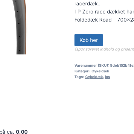
racerdæk..
I P Zero race dækket har 
Foldedæk Road – 700x28
Køb her
(sponsoreret indhold og priser
Varenummer (SKU):
8deb152b4fe
Kategori:
Cykeldæk
Tags:
Cykeldæk
,
los
 på ca.
0.00