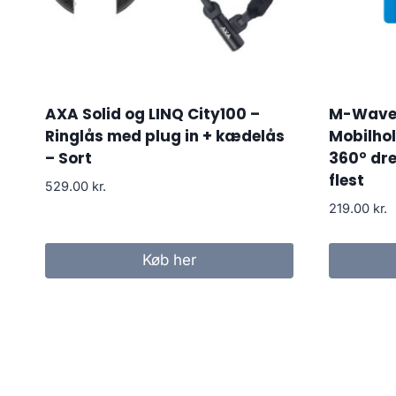
AXA Solid og LINQ City100 –
M-Wave 
Ringlås med plug in + kædelås
Mobilho
– Sort
360° dre
flest
529.00
kr.
219.00
kr.
Køb her