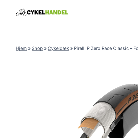
Skip
to
content
Hjem
»
Shop
»
Cykeldæk
»
Pirelli P Zero Race Classic –