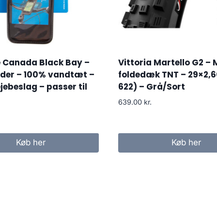
Canada Black Bay –
Vittoria Martello G2 –
lder – 100% vandtæt –
foldedæk TNT – 29×2,6
jebeslag – passer til
622) – Grå/Sort
639.00
kr.
Køb her
Køb her