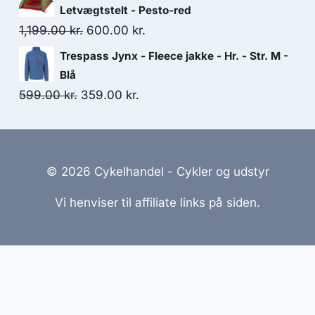
was:
is:
Letvægtstelt - Pesto-red
399.00 kr..
200.00 kr..
Original
Current
1,199.00
kr.
600.00
kr.
price
price
Trespass Jynx - Fleece jakke - Hr. - Str. M -
was:
is:
Blå
1,199.00 kr..
600.00 kr..
Original
Current
599.00
kr.
359.00
kr.
price
price
was:
is:
599.00 kr..
359.00 kr..
© 2026 Cykelhandel - Cykler og udstyr
Vi henviser til affiliate links på siden.
emmesider Til Salg
|
Hjemmeside Udvikling
|
Online Til
reret med henblik på at informere og inspirere, men vi a