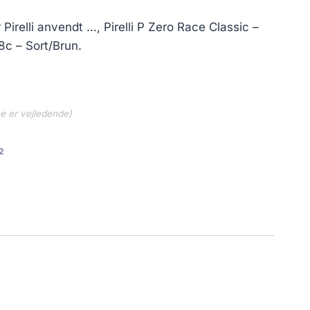
Pirelli anvendt …, Pirelli P Zero Race Classic –
c – Sort/Brun.
ne er vejledende)
2