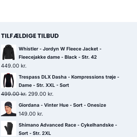
TILFÆLDIGE TILBUD
Whistler - Jordyn W Fleece Jacket -
Fleecejakke dame - Black - Str. 42
449.00
kr.
Trespass DLX Dasha - Kompressions trøje -
Dame - Str. XXL - Sort
Original
Current
499.00
kr.
299.00
kr.
price
price
Giordana - Vinter Hue - Sort - Onesize
was:
is:
149.00
kr.
499.00 kr..
299.00 kr..
Shimano Advanced Race - Cykelhandske -
Sort - Str. 2XL