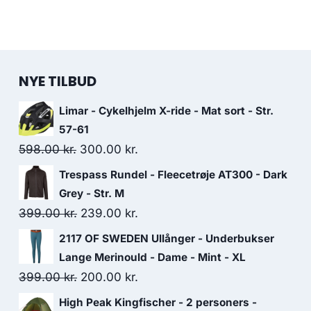
NYE TILBUD
Limar - Cykelhjelm X-ride - Mat sort - Str.
57-61
Original
Current
598.00
kr.
300.00
kr.
price
price
Trespass Rundel - Fleecetrøje AT300 - Dark
was:
is:
Grey - Str. M
598.00 kr..
300.00 kr..
Original
Current
399.00
kr.
239.00
kr.
price
price
2117 OF SWEDEN Ullånger - Underbukser
was:
is:
Lange Merinould - Dame - Mint - XL
399.00 kr..
239.00 kr..
Original
Current
399.00
kr.
200.00
kr.
price
price
High Peak Kingfischer - 2 personers -