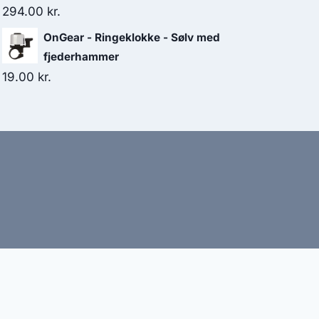
294.00
kr.
OnGear - Ringeklokke - Sølv med
fjederhammer
19.00
kr.
bud
nbefaler altid at dobbelttjekke vigtige oplysninger.