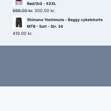
Rød/Grå - XXXL
Original
Current
599.00
kr.
300.00
kr.
price
price
Shimano Yoshimuta - Baggy cykelshorts
was:
is:
MTB - Sort - Str. 34
599.00 kr..
300.00 kr..
419.00
kr.
Hj
Denne side kan være skabt med AI! Indholdet er gene