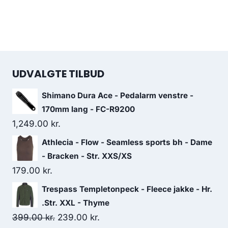
UDVALGTE TILBUD
Shimano Dura Ace - Pedalarm venstre -
170mm lang - FC-R9200
1,249.00
kr.
Athlecia - Flow - Seamless sports bh - Dame
- Bracken - Str. XXS/XS
179.00
kr.
Trespass Templetonpeck - Fleece jakke - Hr.
.Str. XXL - Thyme
Original
Current
399.00
kr.
239.00
kr.