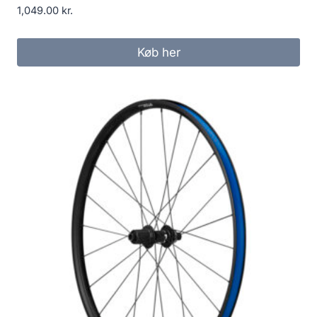
1,049.00
kr.
Køb her