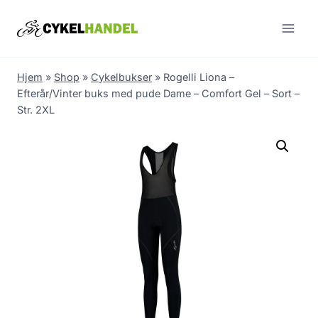
Skip
to
content
Hjem
»
Shop
»
Cykelbukser
»
Rogelli Liona –
Efterår/Vinter buks med pude Dame – Comfort Gel – Sort –
Str. 2XL