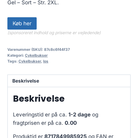
Gel – Sort – Str. 2XL.
Køb her
(sponsoreret indhold og priserne er vejledende)
Varenummer (SKU):
87c8c6f44f37
Kategori:
Cykelbukser
Tags:
Cykelbukser
,
los
Beskrivelse
Beskrivelse
Leveringstid er på ca.
1-2 dage
og
fragtprisen er på ca.
0.00
Produktid er
8717849985925
og EAN er