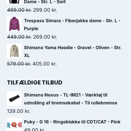
was:
is:
Dame - Str. L - Sort
229.00 kr..
100.00 kr..
Original
Current
499.00
kr.
299.00
kr.
price
price
Trespass Simara - Fiberjakke dame - Str. L -
was:
is:
Purple
499.00 kr..
299.00 kr..
Original
Current
449.00
kr.
269.00
kr.
price
price
Shimano Yama Hoodie - Gravel - Oliven - Str.
was:
is:
XL
449.00 kr..
269.00 kr..
Original
Current
579.00
kr.
405.00
kr.
price
price
was:
is:
TILFÆLDIGE TILBUD
579.00 kr..
405.00 kr..
Shimano Nexus - TL-IM21 - Værktøj til
udmåling af bremsekabel - Til rullebremse
139.00
kr.
Puky - G 16 - Ringeklokke til CDT/CAT - Pink
49.00
kr.