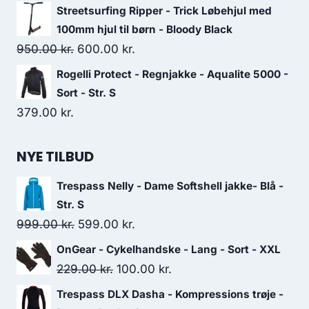
price
price
Streetsurfing Ripper - Trick Løbehjul med
was:
is:
100mm hjul til børn - Bloody Black
399.00 kr..
239.00 kr..
Original
Current
950.00
kr.
600.00
kr.
price
price
Rogelli Protect - Regnjakke - Aqualite 5000 -
was:
is:
Sort - Str. S
950.00 kr..
600.00 kr..
379.00
kr.
NYE TILBUD
Trespass Nelly - Dame Softshell jakke- Blå -
Str. S
Original
Current
999.00
kr.
599.00
kr.
price
price
OnGear - Cykelhandske - Lang - Sort - XXL
was:
is:
Original
Current
229.00
kr.
100.00
kr.
999.00 kr..
599.00 kr..
price
price
Trespass DLX Dasha - Kompressions trøje -