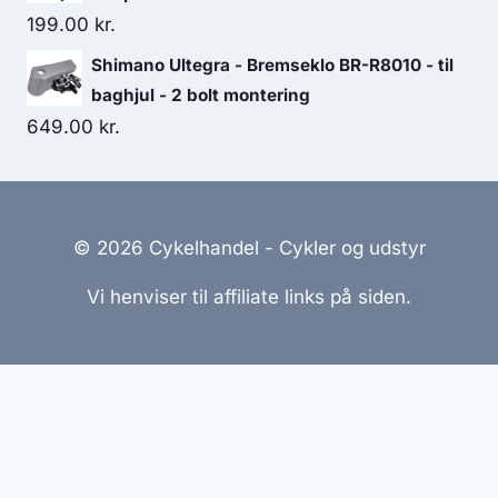
199.00
kr.
Shimano Ultegra - Bremseklo BR-R8010 - til
baghjul - 2 bolt montering
649.00
kr.
© 2026 Cykelhandel - Cykler og udstyr
Vi henviser til affiliate links på siden.
Hjemmesider Til Salg
|
Hjemmeside Udvikling
|
Online
Tilbud
Denne side kan være skabt med AI! Indholdet er