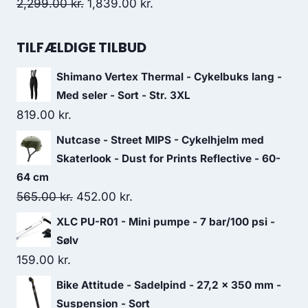
7,199.00 kr..
6,099.00 kr..
Original
Current
2,299.00
kr.
1,839.00
kr.
price
price
was:
is:
TILFÆLDIGE TILBUD
2,299.00 kr..
1,839.00 kr..
Shimano Vertex Thermal - Cykelbuks lang -
Med seler - Sort - Str. 3XL
819.00
kr.
Nutcase - Street MIPS - Cykelhjelm med
Skaterlook - Dust for Prints Reflective - 60-
64 cm
Original
Current
565.00
kr.
452.00
kr.
price
price
XLC PU-R01 - Mini pumpe - 7 bar/100 psi -
was:
is:
Sølv
565.00 kr..
452.00 kr..
159.00
kr.
Bike Attitude - Sadelpind - 27,2 x 350 mm -
Suspension - Sort