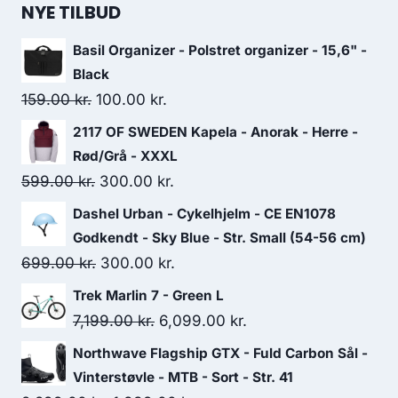
NYE TILBUD
Basil Organizer - Polstret organizer - 15,6" -
Black
Original
Current
159.00
kr.
100.00
kr.
price
price
2117 OF SWEDEN Kapela - Anorak - Herre -
was:
is:
Rød/Grå - XXXL
159.00 kr..
100.00 kr..
Original
Current
599.00
kr.
300.00
kr.
price
price
Dashel Urban - Cykelhjelm - CE EN1078
was:
is:
Godkendt - Sky Blue - Str. Small (54-56 cm)
599.00 kr..
300.00 kr..
Original
Current
699.00
kr.
300.00
kr.
price
price
Trek Marlin 7 - Green L
was:
is:
Original
Current
7,199.00
kr.
6,099.00
kr.
699.00 kr..
300.00 kr..
price
price
Northwave Flagship GTX - Fuld Carbon Sål -
was:
is:
Vinterstøvle - MTB - Sort - Str. 41