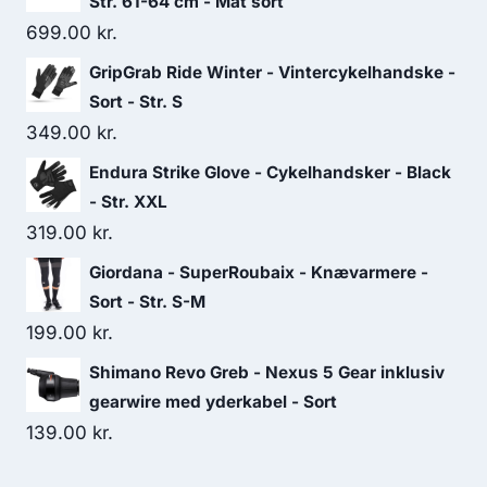
Str. 61-64 cm - Mat sort
699.00
kr.
GripGrab Ride Winter - Vintercykelhandske -
Sort - Str. S
349.00
kr.
Endura Strike Glove - Cykelhandsker - Black
- Str. XXL
319.00
kr.
Giordana - SuperRoubaix - Knævarmere -
Sort - Str. S-M
199.00
kr.
Shimano Revo Greb - Nexus 5 Gear inklusiv
gearwire med yderkabel - Sort
139.00
kr.