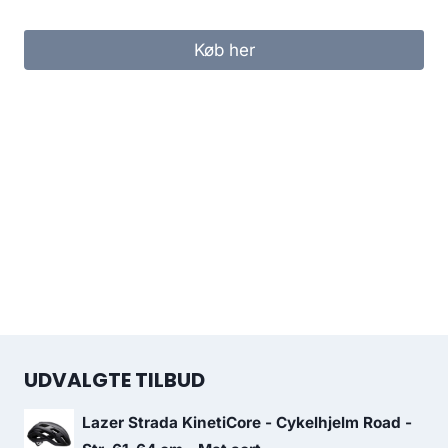
Køb her
UDVALGTE TILBUD
Lazer Strada KinetiCore - Cykelhjelm Road -