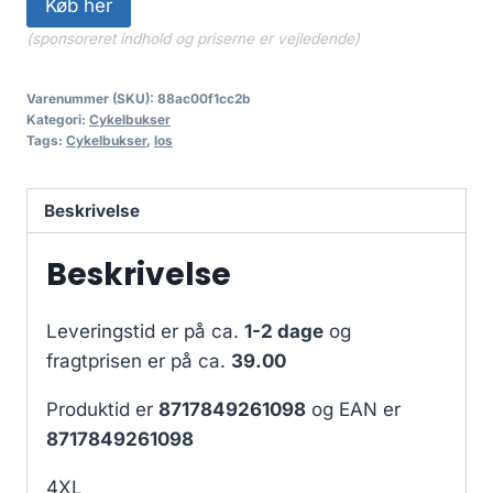
Køb her
(sponsoreret indhold og priserne er vejledende)
Varenummer (SKU):
88ac00f1cc2b
Kategori:
Cykelbukser
Tags:
Cykelbukser
,
los
Beskrivelse
Beskrivelse
Leveringstid er på ca.
1-2 dage
og
fragtprisen er på ca.
39.00
Produktid er
8717849261098
og EAN er
8717849261098
4XL