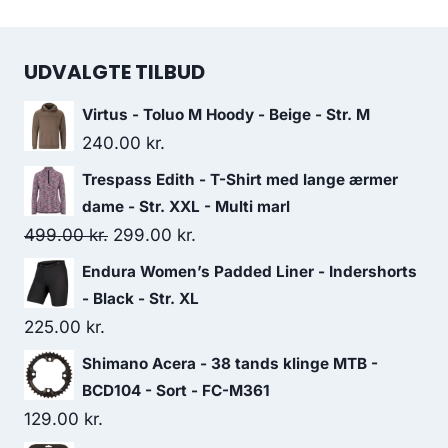
UDVALGTE TILBUD
Virtus - Toluo M Hoody - Beige - Str. M
240.00
kr.
Trespass Edith - T-Shirt med lange ærmer
dame - Str. XXL - Multi marl
Original
Current
499.00
kr.
299.00
kr.
price
price
Endura Women’s Padded Liner - Indershorts
was:
is:
- Black - Str. XL
499.00 kr..
299.00 kr..
225.00
kr.
Shimano Acera - 38 tands klinge MTB -
BCD104 - Sort - FC-M361
129.00
kr.