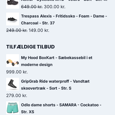
was:
is:
Original
Current
649.00
kr.
300.00
kr.
189.00 kr..
113.00 kr..
price
price
Trespass Alexis - Fritidssko - Foam - Dame -
was:
is:
Charcoal - Str. 37
649.00 kr..
300.00 kr..
Original
Current
249.00
kr.
149.00
kr.
price
price
was:
is:
TILFÆLDIGE TILBUD
249.00 kr..
149.00 kr..
My Hood BoxKart - Sæbekassebil i et
moderne design
999.00
kr.
GripGrab Ride waterproff - Vandtæt
skoovertræk - Sort - Str. S
279.00
kr.
Odlo dame shorts - SAMARA - Cockatoo -
Str. XS