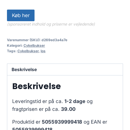
Køb her
(sponsoreret indhold og priserne er vejledende)
Varenummer (SKU):
d269ed3a4a7e
Kategori:
Cykelbukser
Tags:
Cykelbukser
,
los
Beskrivelse
Beskrivelse
Leveringstid er på ca.
1-2 dage
og
fragtprisen er på ca.
39.00
Produktid er
5055939999418
og EAN er
5055939999418