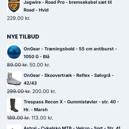
Jagwire - Road Pro - bremsekabel sæt til
Road - Hvid
229.00
kr.
NYE TILBUD
OnGear - Træningsbold - 55 cm antiburst -
1050 G - Blå
Original
Current
89.00
kr.
50.00
kr.
price
price
OnGear - Skoovertræk - Reflex - Sølvgrå -
was:
is:
42/43
89.00 kr..
50.00 kr..
Original
Current
299.00
kr.
200.00
kr.
price
price
Trespass Recon X - Gummistøvler - str. 40 -
was:
is:
Hr. - Marsh
299.00 kr..
200.00 kr..
Original
Current
189.00
kr.
113.00
kr.
price
price
Astral - Cykelsko MTB - Velcro - Sort - Str. 41