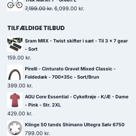
was:
is:
Original
Current
7,199.00
kr.
6,099.00
kr.
308.00 kr..
277.00 kr..
price
price
was:
is:
TILFÆLDIGE TILBUD
7,199.00 kr..
6,099.00 kr..
Sram MRX - Twist skifter i sæt - Til 3 x 7 gear
- Sort
159.00
kr.
Pirelli - Cinturato Gravel Mixed Classic -
Foldedæk - 700x35c - Sort/Brun
399.00
kr.
AGU Core Essential - Cykeltrøje - K/Æ - Dame
- Pink - Str. 2XL
429.00
kr.
Klinge 50 tands Shimano Ultegra Sølv 6750
799.00
kr.