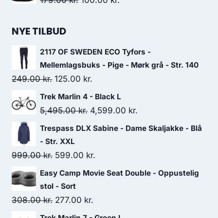
179.00
kr.
100.00
kr.
price
price
was:
is:
NYE TILBUD
179.00 kr..
100.00 kr..
2117 OF SWEDEN ECO Tyfors -
Mellemlagsbuks - Pige - Mørk grå - Str. 140
Original
Current
249.00
kr.
125.00
kr.
price
price
Trek Marlin 4 - Black L
was:
is:
Original
Current
5,495.00
kr.
4,599.00
kr.
249.00 kr..
125.00 kr..
price
price
Trespass DLX Sabine - Dame Skaljakke - Blå
was:
is:
- Str. XXL
5,495.00 kr..
4,599.00 kr..
Original
Current
999.00
kr.
599.00
kr.
price
price
Easy Camp Movie Seat Double - Oppustelig
was:
is:
stol - Sort
999.00 kr..
599.00 kr..
Original
Current
308.00
kr.
277.00
kr.
price
price
Trek Marlin 7 - Green L