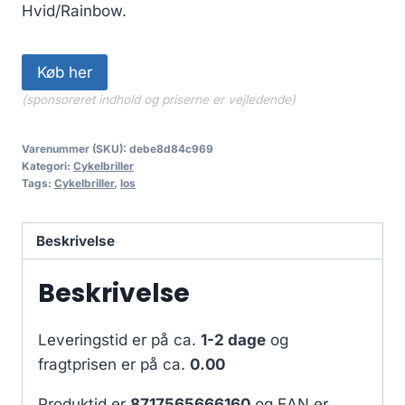
Hvid/Rainbow.
Køb her
(sponsoreret indhold og priserne er vejledende)
Varenummer (SKU):
debe8d84c969
Kategori:
Cykelbriller
Tags:
Cykelbriller
,
los
Beskrivelse
Beskrivelse
Leveringstid er på ca.
1-2 dage
og
fragtprisen er på ca.
0.00
Produktid er
8717565666160
og EAN er