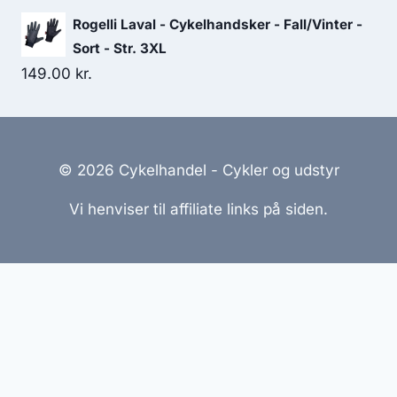
Rogelli Laval - Cykelhandsker - Fall/Vinter -
Sort - Str. 3XL
149.00
kr.
© 2026 Cykelhandel - Cykler og udstyr
Vi henviser til affiliate links på siden.
Hjemmesider Til Salg
|
Hjemmeside Udvikling
|
Online
Tilbud
Denne side kan være skabt med AI! Indholdet er
genereret med henblik på at informere og inspirere,