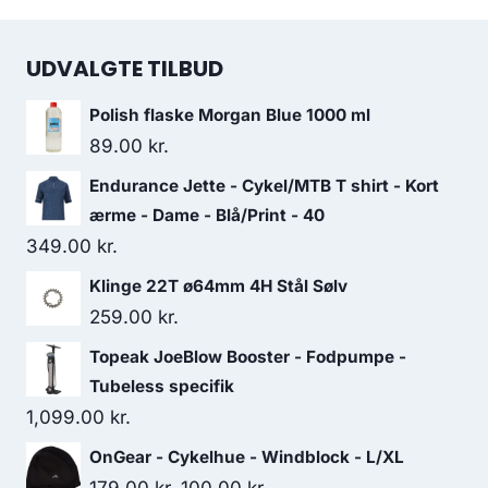
UDVALGTE TILBUD
Polish flaske Morgan Blue 1000 ml
89.00
kr.
Endurance Jette - Cykel/MTB T shirt - Kort
ærme - Dame - Blå/Print - 40
349.00
kr.
Klinge 22T ø64mm 4H Stål Sølv
259.00
kr.
Topeak JoeBlow Booster - Fodpumpe -
Tubeless specifik
1,099.00
kr.
OnGear - Cykelhue - Windblock - L/XL
Original
Current