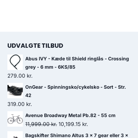
UDVALGTE TILBUD
Abus IVY - Kæde til Shield ringlås - Crossing
grey - 6 mm - 6KS/85
279.00
kr.
OnGear - Spinningsko/cykelsko - Sort - Str.
42
319.00
kr.
Avenue Broadway Metal Pb.82 - 55 cm
Original
Current
11,999.00
kr.
10,199.15
kr.
price
price
Bagskifter Shimano Altus 3 x 7 gear eller 3 x