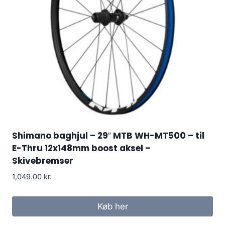
Shimano baghjul – 29″ MTB WH-MT500 – til
E-Thru 12x148mm boost aksel –
Skivebremser
1,049.00
kr.
Køb her