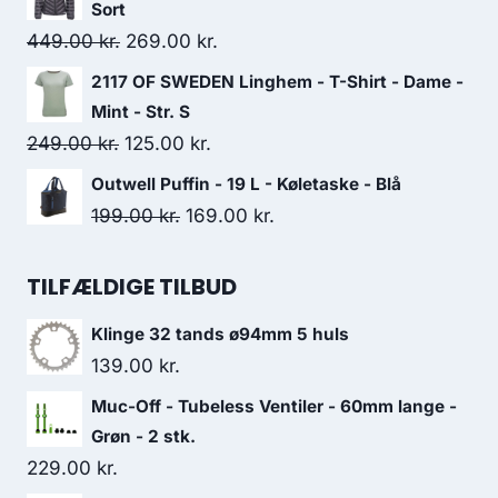
was:
is:
Sort
229.00 kr..
50.00 kr..
Original
Current
449.00
kr.
269.00
kr.
price
price
2117 OF SWEDEN Linghem - T-Shirt - Dame -
was:
is:
Mint - Str. S
449.00 kr..
269.00 kr..
Original
Current
249.00
kr.
125.00
kr.
price
price
Outwell Puffin - 19 L - Køletaske - Blå
was:
is:
Original
Current
199.00
kr.
169.00
kr.
249.00 kr..
125.00 kr..
price
price
was:
is:
TILFÆLDIGE TILBUD
199.00 kr..
169.00 kr..
Klinge 32 tands ø94mm 5 huls
139.00
kr.
Muc-Off - Tubeless Ventiler - 60mm lange -
Grøn - 2 stk.
229.00
kr.