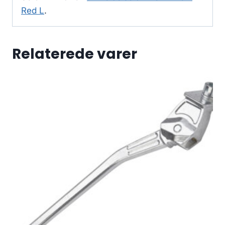
Red L
.
Relaterede varer