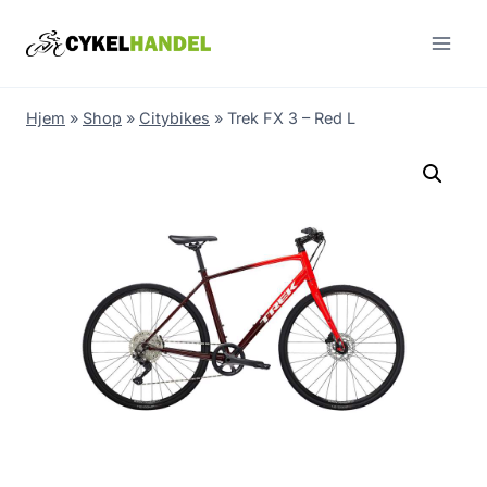
Skip
to
content
Hjem
»
Shop
»
Citybikes
»
Trek FX 3 – Red L