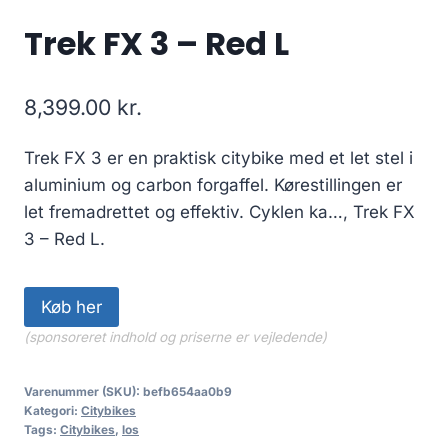
Trek FX 3 – Red L
8,399.00
kr.
Trek FX 3 er en praktisk citybike med et let stel i
aluminium og carbon forgaffel. Kørestillingen er
let fremadrettet og effektiv. Cyklen ka…, Trek FX
3 – Red L.
Køb her
(sponsoreret indhold og priserne er vejledende)
Varenummer (SKU):
befb654aa0b9
Kategori:
Citybikes
Tags:
Citybikes
,
los