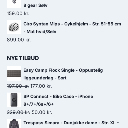
was:
is:
8 gear Sølv
11,999.00 kr..
10,199.15 kr..
159.00
kr.
Giro Syntax Mips - Cykelhjelm - Str. 51-55 cm
- Mat hvid/Sølv
899.00
kr.
NYE TILBUD
Easy Camp Flock Single - Oppustelig
liggeunderlag - Sort
Original
Current
197.00
kr.
177.00
kr.
price
price
SP Connect - Bike Case - iPhone
was:
is:
8+/7+/6s+/6+
197.00 kr..
177.00 kr..
Original
Current
229.00
kr.
50.00
kr.
price
price
Trespass Simara - Dunjakke dame - Str. XL -