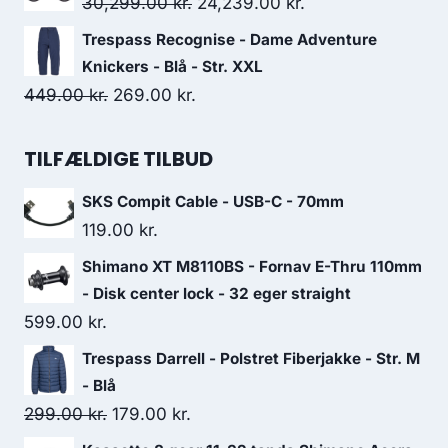
Original
Current
30,299.00
kr.
24,239.00
kr.
299.00 kr..
179.00 kr..
price
price
Trespass Recognise - Dame Adventure
was:
is:
Knickers - Blå - Str. XXL
30,299.00 kr..
24,239.00 kr..
Original
Current
449.00
kr.
269.00
kr.
price
price
was:
is:
TILFÆLDIGE TILBUD
449.00 kr..
269.00 kr..
SKS Compit Cable - USB-C - 70mm
119.00
kr.
Shimano XT M8110BS - Fornav E-Thru 110mm
- Disk center lock - 32 eger straight
599.00
kr.
Trespass Darrell - Polstret Fiberjakke - Str. M
- Blå
Original
Current
299.00
kr.
179.00
kr.
price
price