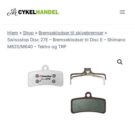
Skip
to
content
Hjem
»
Shop
»
Bremseklodser til skivebremser
»
Swissstop Disc 27E – Bremseklodser til Disc E – Shimano
M820/M640 – Tektro og TRP