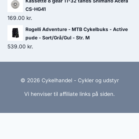
Kassette 8 gear 11-32 tands Shimano Acera
was:
is:
CS-HG41
299.00 kr..
179.00 kr..
169.00
kr.
Rogelli Adventure - MTB Cykelbuks - Active
pude - Sort/Grå/Gul - Str. M
539.00
kr.
© 2026 Cykelhandel - Cykler og udstyr
Vi henviser til affiliate links på siden.
Hjemmesider Til Salg
|
Hjemmeside Udvikling
|
Online
Tilbud