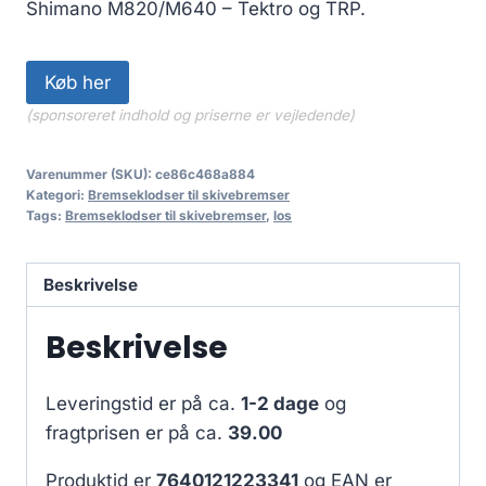
Shimano M820/M640 – Tektro og TRP.
Køb her
(sponsoreret indhold og priserne er vejledende)
Varenummer (SKU):
ce86c468a884
Kategori:
Bremseklodser til skivebremser
Tags:
Bremseklodser til skivebremser
,
los
Beskrivelse
Beskrivelse
Leveringstid er på ca.
1-2 dage
og
fragtprisen er på ca.
39.00
Produktid er
7640121223341
og EAN er