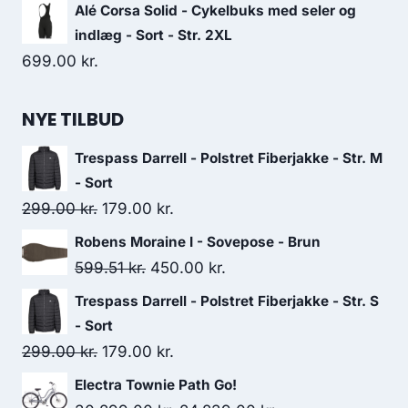
Alé Corsa Solid - Cykelbuks med seler og
indlæg - Sort - Str. 2XL
699.00
kr.
NYE TILBUD
Trespass Darrell - Polstret Fiberjakke - Str. M
- Sort
Original
Current
299.00
kr.
179.00
kr.
price
price
Robens Moraine I - Sovepose - Brun
was:
is:
Original
Current
599.51
kr.
450.00
kr.
299.00 kr..
179.00 kr..
price
price
Trespass Darrell - Polstret Fiberjakke - Str. S
was:
is:
- Sort
599.51 kr..
450.00 kr..
Original
Current
299.00
kr.
179.00
kr.
price
price
Electra Townie Path Go!
was:
is: