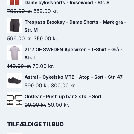
Dame cykelshorts - Rosewood - Str. S
Original
Current
799.00
kr.
559.00
kr.
price
price
Trespass Brooksy - Dame Shorts - Mørk grå -
was:
is:
Str. M
799.00 kr..
559.00 kr..
Original
Current
599.00
kr.
359.00
kr.
price
price
2117 OF SWEDEN Apelviken - T-Shirt - Grå -
was:
is:
Str. L
599.00 kr..
359.00 kr..
Original
Current
149.00
kr.
75.00
kr.
price
price
Astral - Cykelsko MTB - Atop - Sort - Str. 47
was:
is:
Original
Current
599.00
kr.
300.00
kr.
149.00 kr..
75.00 kr..
price
price
OnGear - Push up bar 2 stk. - Sort
was:
is:
Original
Current
99.00
kr.
50.00
kr.
599.00 kr..
300.00 kr..
price
price
was:
is:
TILFÆLDIGE TILBUD
99.00 kr..
50.00 kr..