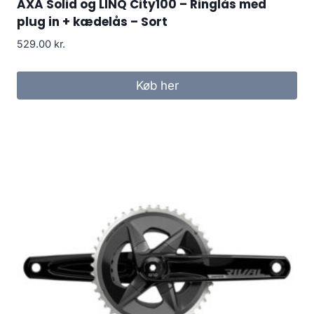
AXA Solid og LINQ City100 – Ringlås med
plug in + kædelås – Sort
529.00
kr.
Køb her