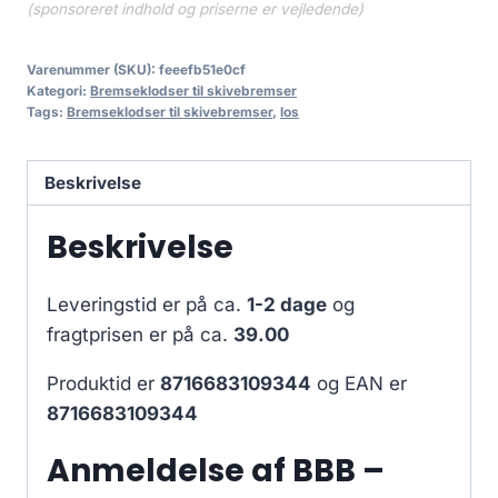
(sponsoreret indhold og priserne er vejledende)
Varenummer (SKU):
feeefb51e0cf
Kategori:
Bremseklodser til skivebremser
Tags:
Bremseklodser til skivebremser
,
los
Beskrivelse
Beskrivelse
Leveringstid er på ca.
1-2 dage
og
fragtprisen er på ca.
39.00
Produktid er
8716683109344
og EAN er
8716683109344
Anmeldelse af BBB –