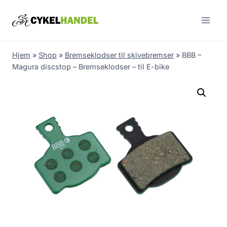
Skip
to
content
Hjem
»
Shop
»
Bremseklodser til skivebremser
»
BBB –
Magura discstop – Bremseklodser – til E-bike