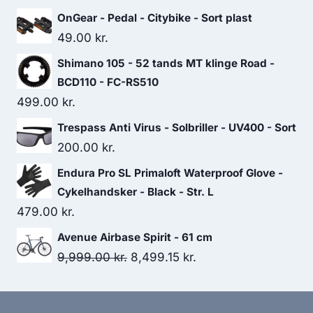
599.00 kr..
359.00 kr..
OnGear - Pedal - Citybike - Sort plast
49.00
kr.
Shimano 105 - 52 tands MT klinge Road -
BCD110 - FC-RS510
499.00
kr.
Trespass Anti Virus - Solbriller - UV400 - Sort
200.00
kr.
Endura Pro SL Primaloft Waterproof Glove -
Cykelhandsker - Black - Str. L
479.00
kr.
Avenue Airbase Spirit - 61 cm
Original
Current
9,999.00
kr.
8,499.15
kr.
price
price
was:
is: