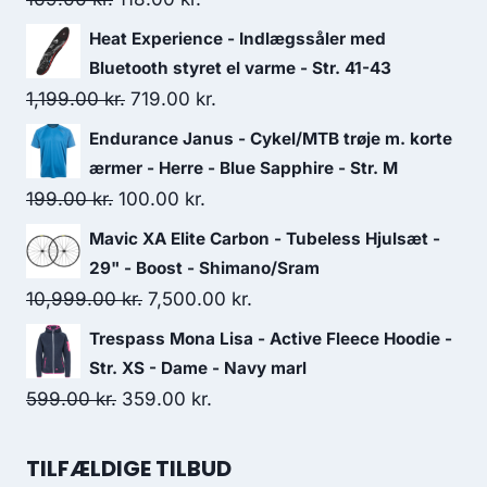
price
price
Heat Experience - Indlægssåler med
was:
is:
Bluetooth styret el varme - Str. 41-43
169.00 kr..
118.00 kr..
Original
Current
1,199.00
kr.
719.00
kr.
price
price
Endurance Janus - Cykel/MTB trøje m. korte
was:
is:
ærmer - Herre - Blue Sapphire - Str. M
1,199.00 kr..
719.00 kr..
Original
Current
199.00
kr.
100.00
kr.
price
price
Mavic XA Elite Carbon - Tubeless Hjulsæt -
was:
is:
29" - Boost - Shimano/Sram
199.00 kr..
100.00 kr..
Original
Current
10,999.00
kr.
7,500.00
kr.
price
price
Trespass Mona Lisa - Active Fleece Hoodie -
was:
is:
Str. XS - Dame - Navy marl
10,999.00 kr..
7,500.00 kr..
Original
Current
599.00
kr.
359.00
kr.
price
price
was:
is:
TILFÆLDIGE TILBUD