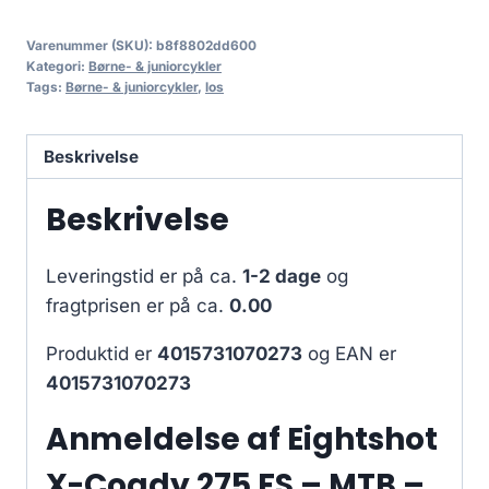
Varenummer (SKU):
b8f8802dd600
Kategori:
Børne- & juniorcykler
Tags:
Børne- & juniorcykler
,
los
Beskrivelse
Beskrivelse
Leveringstid er på ca.
1-2 dage
og
fragtprisen er på ca.
0.00
Produktid er
4015731070273
og EAN er
4015731070273
Anmeldelse af Eightshot
X-Coady 275 FS – MTB –