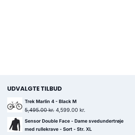
UDVALGTE TILBUD
Trek Marlin 4 - Black M
Original
Current
5,495.00
kr.
4,599.00
kr.
price
price
Sensor Double Face - Dame svedundertrøje
was:
is:
med rullekrave - Sort - Str. XL