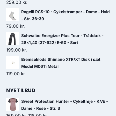
5,495.00 kr..
4,599.00 kr..
259.00
kr.
Rogelli RCS-10 - Cykelstrømper - Dame - Hvid
- Str. 36-39
79.00
kr.
Schwalbe Energizer Plus Tour - Tråddæk -
28x1,40 (37-622) E-50 - Sort
199.00
kr.
Bremseklods Shimano XTR/XT Disk i sæt
Model M06Ti Metal
119.00
kr.
NYE TILBUD
Sweet Protection Hunter - Cykeltrøje - K/Æ -
Dame - Rose - Str. S
Original
Current
169.00
kr.
118.00
kr.