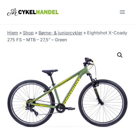
Skip
to
content
Hjem
»
Shop
»
Børne- & juniorcykler
»
Eightshot X-Coady
275 FS – MTB – 27,5″ – Green