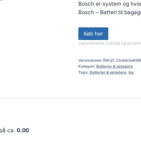
Bosch el-system og hvor
Bosch – Batteri til bag
Køb her
(sponsoreret indhold og priser
Varenummer (SKU):
33cbb3a658
Kategori:
Batterier & opladere
Tags:
Batterier & opladere
,
los
 på ca.
0.00