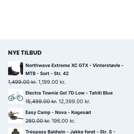
NYE TILBUD
Northwave Extreme XC GTX - Vinterstøvle -
MTB - Sort - Str. 42
Original
Current
1,499.00
kr.
1,199.00
kr.
price
price
Electra Townie Go! 7D Low - Tahiti Blue
was:
is:
Original
Current
15,499.00
kr.
12,399.00
kr.
1,499.00 kr..
1,199.00 kr..
price
price
Easy Camp - Nova - Kogesæt
was:
is:
Original
Current
280.00
kr.
196.00
kr.
15,499.00 kr..
12,399.00 kr..
price
price
Trespass Baldwin - Jakke foret - Str. S -