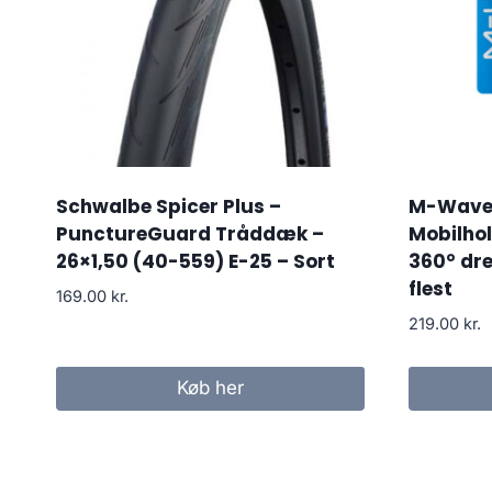
Schwalbe Spicer Plus –
M-Wave 
PunctureGuard Tråddæk –
Mobilho
26×1,50 (40-559) E-25 – Sort
360° dre
flest
169.00
kr.
219.00
kr.
Køb her