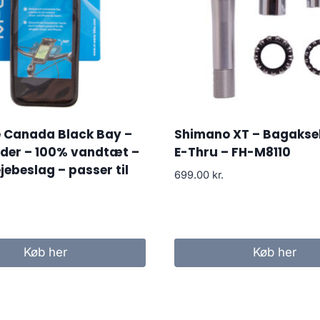
Canada Black Bay –
Shimano XT – Bagakse
lder – 100% vandtæt –
E-Thru – FH-M8110
jebeslag – passer til
699.00
kr.
Køb her
Køb her