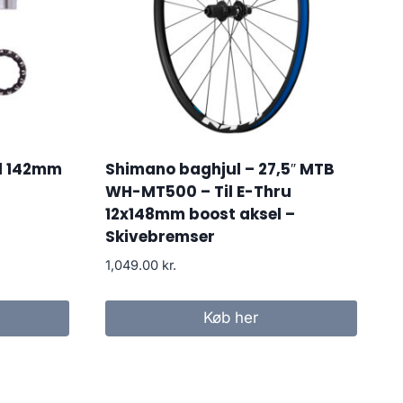
l 142mm
Shimano baghjul – 27,5″ MTB
WH-MT500 – Til E-Thru
12x148mm boost aksel –
Skivebremser
1,049.00
kr.
Køb her