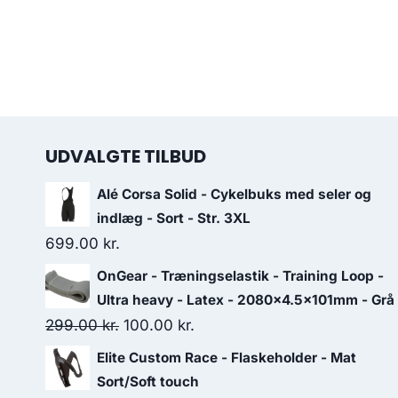
UDVALGTE TILBUD
Alé Corsa Solid - Cykelbuks med seler og
indlæg - Sort - Str. 3XL
699.00
kr.
OnGear - Træningselastik - Training Loop -
Ultra heavy - Latex - 2080x4.5x101mm - Grå
Original
Current
299.00
kr.
100.00
kr.
price
price
Elite Custom Race - Flaskeholder - Mat
was:
is:
Sort/Soft touch