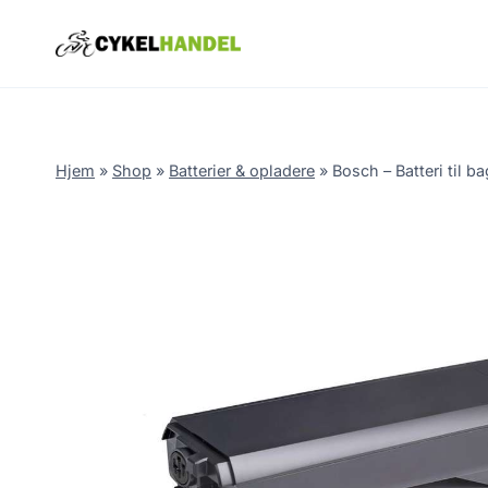
Skip
to
content
Hjem
»
Shop
»
Batterier & opladere
»
Bosch – Batteri til 