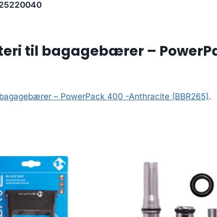
25220040
teri til bagagebærer – PowerP
il bagagebærer – PowerPack 400 -Anthracite (BBR265)
.