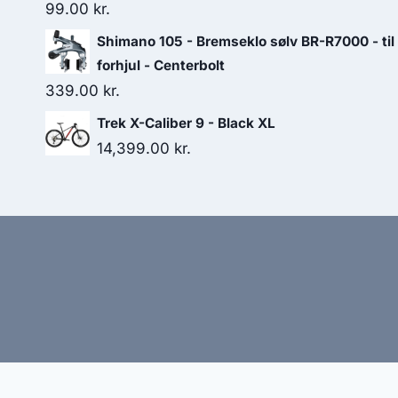
299.00 kr..
100.00 kr..
99.00
kr.
Shimano 105 - Bremseklo sølv BR-R7000 - til
forhjul - Centerbolt
339.00
kr.
Trek X-Caliber 9 - Black XL
14,399.00
kr.
Hj