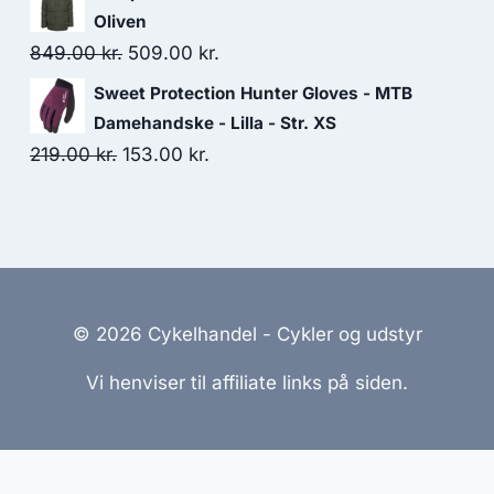
was:
is:
Oliven
280.00 kr..
196.00 kr..
Original
Current
849.00
kr.
509.00
kr.
price
price
Sweet Protection Hunter Gloves - MTB
was:
is:
Damehandske - Lilla - Str. XS
849.00 kr..
509.00 kr..
Original
Current
219.00
kr.
153.00
kr.
price
price
was:
is:
219.00 kr..
153.00 kr..
© 2026 Cykelhandel - Cykler og udstyr
Vi henviser til affiliate links på siden.
emmesider Til Salg
|
Hjemmeside Udvikling
|
Online Til