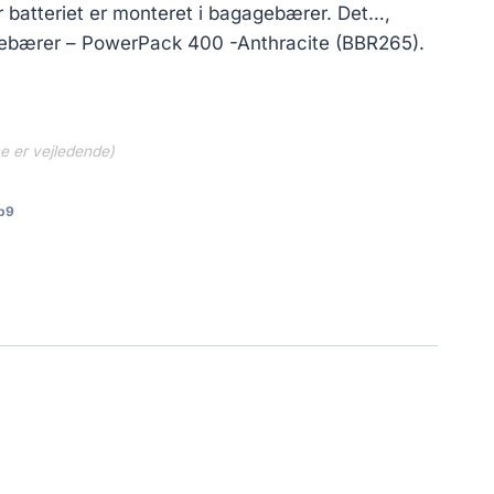
 batteriet er monteret i bagagebærer. Det…,
agebærer – PowerPack 400 -Anthracite (BBR265).
ne er vejledende)
b9