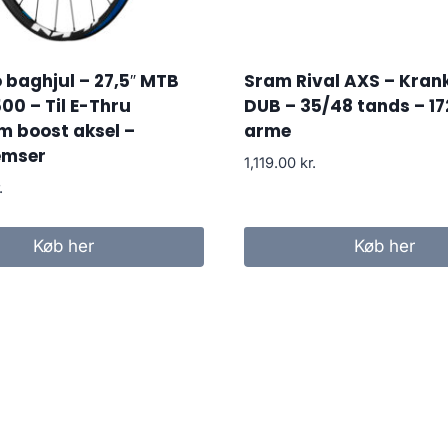
baghjul – 27,5″ MTB
Sram Rival AXS – Kra
0 – Til E-Thru
DUB – 35/48 tands – 1
m boost aksel –
arme
emser
1,119.00
kr.
.
Køb her
Køb her