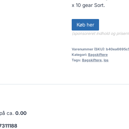
x 10 gear Sort.
Køb her
(sponsoreret indhold og priser
Varenummer (SKU):
b40ea6695c
Kategori:
Bagskiftere
Tags:
Bagskiftere
,
los
 på ca.
0.00
311188