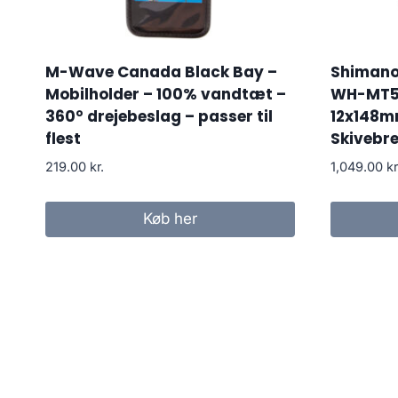
M-Wave Canada Black Bay –
Shimano 
Mobilholder – 100% vandtæt –
WH-MT50
360° drejebeslag – passer til
12x148m
flest
Skivebr
219.00
kr.
1,049.00
kr
Køb her