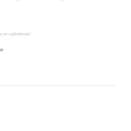
ne er vejledende)
50