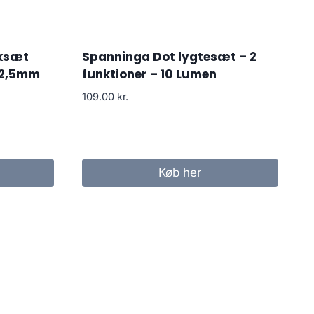
nksæt
Spanninga Dot lygtesæt – 2
72,5mm
funktioner – 10 Lumen
109.00
kr.
Køb her