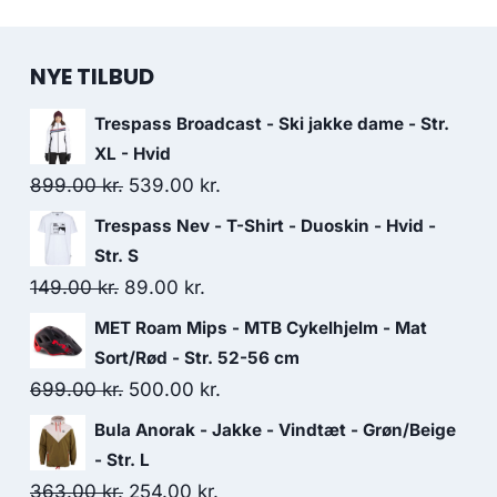
NYE TILBUD
Trespass Broadcast - Ski jakke dame - Str.
XL - Hvid
Original
Current
899.00
kr.
539.00
kr.
price
price
Trespass Nev - T-Shirt - Duoskin - Hvid -
was:
is:
Str. S
899.00 kr..
539.00 kr..
Original
Current
149.00
kr.
89.00
kr.
price
price
MET Roam Mips - MTB Cykelhjelm - Mat
was:
is:
Sort/Rød - Str. 52-56 cm
149.00 kr..
89.00 kr..
Original
Current
699.00
kr.
500.00
kr.
price
price
Bula Anorak - Jakke - Vindtæt - Grøn/Beige
was:
is:
- Str. L
699.00 kr..
500.00 kr..
Original
Current
363.00
kr.
254.00
kr.